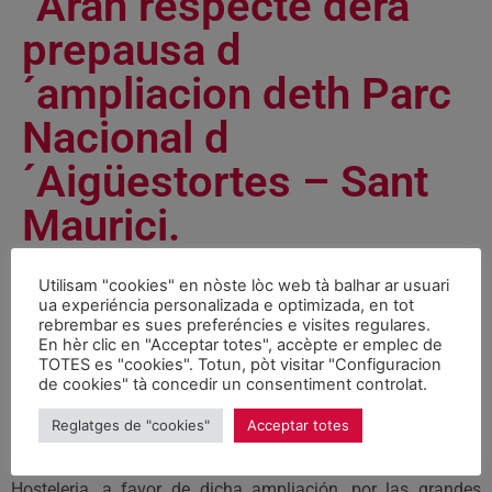
´Aran respècte dera
prepausa d
´ampliacion deth Parc
Nacional d
´Aigüestortes – Sant
Maurici.
Notícies
September 19, 2006
Utilisam "cookies" en nòste lòc web tà balhar ar usuari
ua experiéncia personalizada e optimizada, en tot
rebrembar es sues preferéncies e visites regulares.
1- Expresar su profundo malestar, por no haber sido
En hèr clic en "Acceptar totes", accèpte er emplec de
TOTES es "cookies". Totun, pòt visitar "Configuracion
consultado, en un asunto de tan vital importancia para el
de cookies" tà concedir un consentiment controlat.
sector turístico, sobre todo en la temporada de verano, ya de
por si bastante precaria
Reglatges de "cookies"
Acceptar totes
2- Manifestar el voto unanime de la Junta del Gremio de
Hosteleria, a favor de dicha ampliación, por las grandes