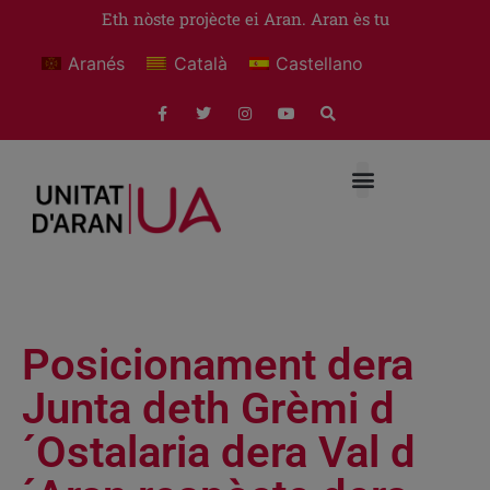
Eth nòste projècte ei Aran. Aran ès tu
Aranés
Català
Castellano
Posicionament dera
Junta deth Grèmi d
´Ostalaria dera Val d