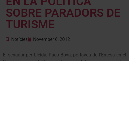
EN LA POLÍTICA
SOBRE PARADORS DE
TURISME
Notícies
November 6, 2012
El senador per Lleida, Paco Boya, portaveu de l’Entesa en el
Senat en temes de Turisme ha presentat diverses preguntes
al Govern central per a conèixer el futur de Paradores de
Turisme.
Boya ha preguntat si tenen previst modificar els instruments
de gestió com la privatització de Paradores o alguna altra
fórmula de gestió privada d’aquests centres i en quins
terminis.
També està preocupat el senador per la possibilitat que el
Govern s’hagi plantejat alguna reducció de plantilla de