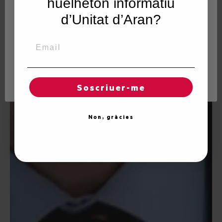
huelheton informatiu
Utilisam "cookies" en nòste lòc web tà balhar ar usuari
d’Unitat d’Aran?
ua experiéncia personalizada e optimizada, en tot
rebrembar es sues preferéncies e visites regulares.
Email
En hèr clic en "Acceptar totes", accèpte er emplec de
TOTES es "cookies". Totun, pòt visitar "Configuracion
de cookies" tà concedir un consentiment controlat.
Reglatges de "cookies"
Acceptar totes
Soscriuer-me
Non, gràcies