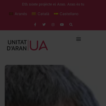
Eth nòste projècte ei Aran. Aran ès tu
Aranés
Català
Castellano