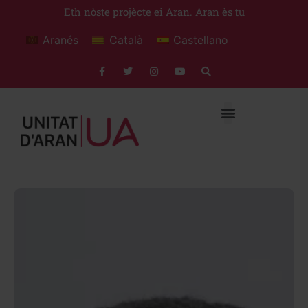
Eth nòste projècte ei Aran. Aran ès tu
Aranés
Català
Castellano