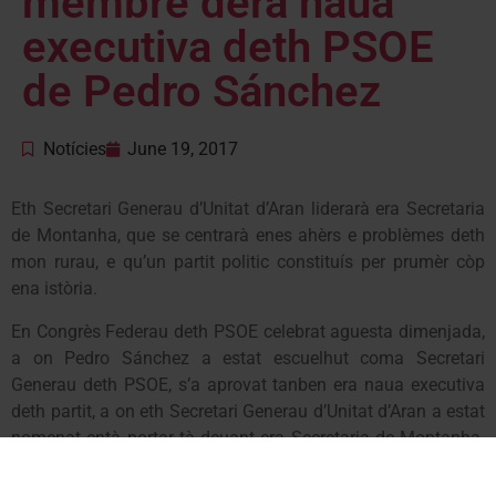
membre dera naua
executiva deth PSOE
de Pedro Sánchez
Notícies
June 19, 2017
Eth Secretari Generau d’Unitat d’Aran liderarà era Secretaria
de Montanha, que se centrarà enes ahèrs e problèmes deth
mon rurau, e qu’un partit politic constituís per prumèr còp
ena istòria.
En Congrès Federau deth PSOE celebrat aguesta dimenjada,
a on Pedro Sánchez a estat escuelhut coma Secretari
Generau deth PSOE, s’a aprovat tanben era naua executiva
deth partit, a on eth Secretari Generau d’Unitat d’Aran a estat
nomenat entà portar tà deuant era Secretaria de Montanha.
Boya s’a mostrat satisfèt tamb era creacion d’aguest ambit
especific des territòris de montanha laguens dera executiva