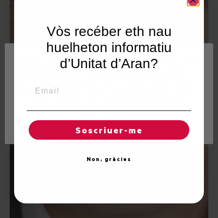
Vòs recéber eth nau
huelheton informatiu
Utilisam "cookies" en nòste lòc web tà balhar ar usuari
d’Unitat d’Aran?
ua experiéncia personalizada e optimizada, en tot
rebrembar es sues preferéncies e visites regulares.
Email
En hèr clic en "Acceptar totes", accèpte er emplec de
TOTES es "cookies". Totun, pòt visitar "Configuracion
de cookies" tà concedir un consentiment controlat.
Reglatges de "cookies"
Acceptar totes
Soscriuer-me
Non, gràcies