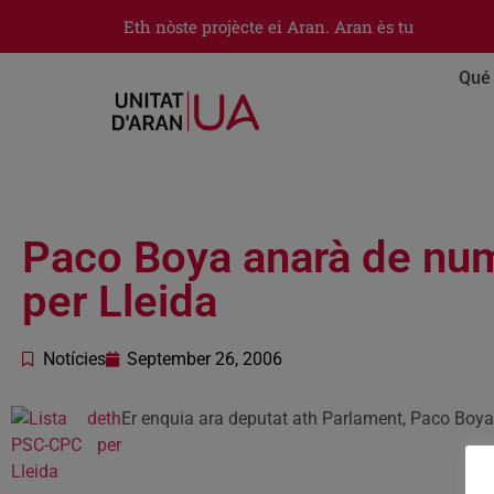
Eth nòste projècte ei Aran. Aran ès tu
Qué 
Paco Boya anarà de num
per Lleida
Notícies
September 26, 2006
Er enquia ara deputat ath Parlament, Paco Boya,