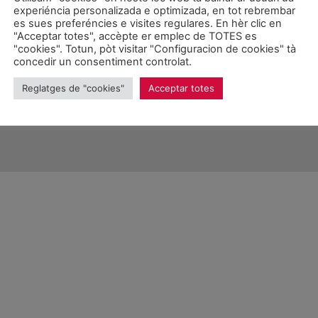
experiéncia personalizada e optimizada, en tot rebrembar
es sues preferéncies e visites regulares. En hèr clic en
"Acceptar totes", accèpte er emplec de TOTES es
"cookies". Totun, pòt visitar "Configuracion de cookies" tà
concedir un consentiment controlat.
026 Unitat d'Aran. Toti es drets reservadi.
Reglatges de "cookies"
Acceptar totes
Proteccion de donades