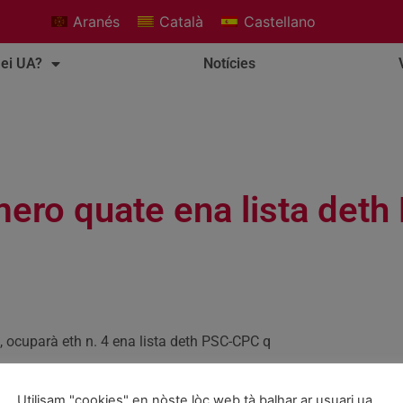
Aranés
Català
Castellano
ei UA?
Notícies
ero quate ena lista det
 ocuparà eth n. 4 ena lista deth PSC-CPC q
Utilisam "cookies" en nòste lòc web tà balhar ar usuari ua