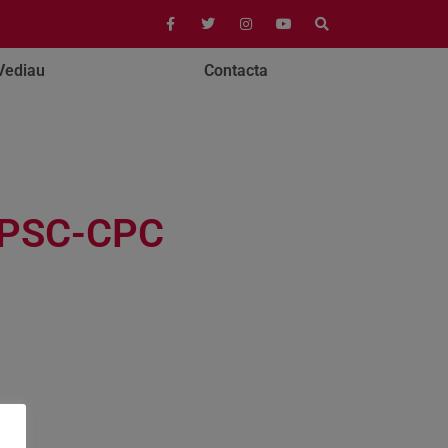
Vediau
Contacta
h PSC-CPC