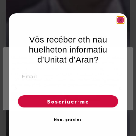
Vòs recéber eth nau
huelheton informatiu
Utilisam "cookies" en nòste lòc web tà balhar ar usuari
d’Unitat d’Aran?
ua experiéncia personalizada e optimizada, en tot
rebrembar es sues preferéncies e visites regulares.
Email
En hèr clic en "Acceptar totes", accèpte er emplec de
TOTES es "cookies". Totun, pòt visitar "Configuracion
de cookies" tà concedir un consentiment controlat.
Reglatges de "cookies"
Acceptar totes
Soscriuer-me
Non, gràcies