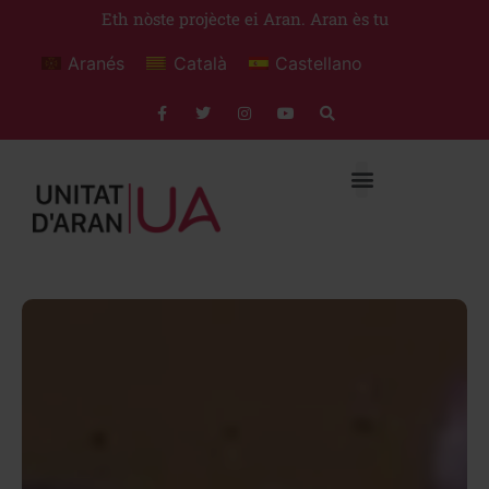
Eth nòste projècte ei Aran. Aran ès tu
Aranés
Català
Castellano