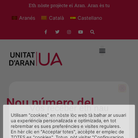
Eth nòste projècte ei Aran. Aran ès tu
Aranés
Català
Castellano
Nou número del
Vòs recéber eth nau
huelheton informatiu
butlletí de l’Associació
Utilisam "cookies" en nòste lòc web tà balhar ar usuari
d’Unitat d’Aran?
ua experiéncia personalizada e optimizada, en tot
Nou Cicle
rebrembar es sues preferéncies e visites regulares.
En hèr clic en "Acceptar totes", accèpte er emplec de
Email
TOTES es "cookies". Totun, pòt visitar "Configuracion