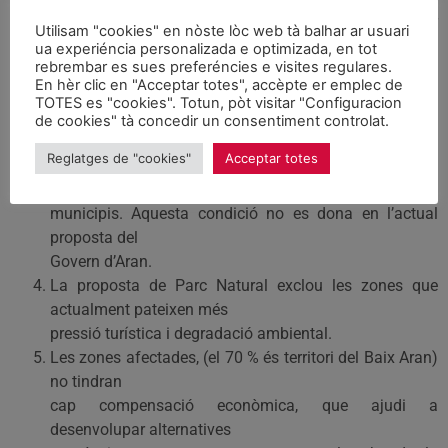
Abans d’aprovar aquest projecte, Aran ha de conèixer
Utilisam "cookies" en nòste lòc web tà balhar ar usuari
quines
ua experiéncia personalizada e optimizada, en tot
rebrembar es sues preferéncies e visites regulares.
són les bases i el contingut del seu Pla d’Ordenació
En hèr clic en "Acceptar totes", accèpte er emplec de
Territorial.
TOTES es "cookies". Totun, pòt visitar "Configuracion
Les propostes sobre la preservació ambiental han de
de cookies" tà concedir un consentiment controlat.
ser plantejades
Reglatges de "cookies"
Acceptar totes
des del consens de les forces polítiques araneses i del
conjunt dels
municipis. Aquesta condició no es dona en l’actual
proposta del
Govern d’Aran.
La proposta de Parc Natural exclou les zones que
actualment pateixen més
pressió turística i degradació ambiental.
Les zones afectades, (el 70 % és territori del Baix Aran)
no tindran
cap compensació econòmica, que ajudi a
desenvolupar alternatives