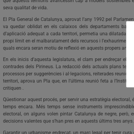
que aquests territoris avancessin cap a models sostenibles 
seva qualitat de vida.
El Pla General de Catalunya, aprovat l’any 1992 pel Parlament
va quedar oblidat en els calaixos dels departaments barce
d’aplicació adequat a cada territori, permetia una dilatada in
propi límit en el malbaratament dels recursos i l’exhauriment 
quals encara seran motiu de reflexió en aquests propers anys 
En els inicis d’aquesta legislatura, el clam per endreçar el p
contrades dels Pirineus. La redacció dels actuals plans territo
processos per suggerències i al·legacions, reiterades reunions a
territori, aprova un Pla que, en l’última reunió feta a l’Institut
critiquen .
Qüestionar aquest procés, per servir una estratègia electora
temps encara. Més temps sense instruments imprescindib
electoral, on alguns volen pintar Catalunya de negre, però, 
decisions valentes que s’han pres en aquests últims tres anys.
Garantir un urbanisme endreçat, un marc legal per tenir cura d