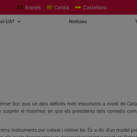
Aranés
Català
Castellano
ei UA?
Notícies
primer lloc que, un dels dèficits més importants a nivell de Ca
xò sorprèn el manifest en què els presidents dels consells coma
ims instruments per créixer i créixer bé. És a dir, d’un model pr