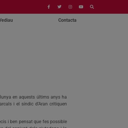
Vediau
Contacta
talunya en aquests últims anys ha
rcals i el síndic d’Aran critiquen
ecís i ben pensat que fes possible