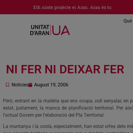
Eth nòste projècte ei Aran. Aran ès tu
Qué 
NI FER NI DEIXAR FER
Notícies
August 19, 2006
Però, entrant en la matèria que ens ocupa, vull senyalar, en 
estat, justament, la manca de planificació territorial. Per ai
l’actual Govern per l’elaboració del Pla Territorial.
La muntanya i la costa, especialment, han estat orfes dels mín