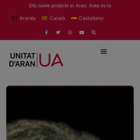
Eth nòste projècte ei Aran. Aran ès tu
Aranés
Català
Castellano