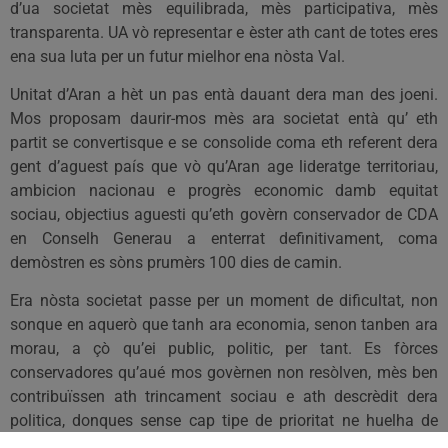
d’ua societat mès equilibrada, mès participativa, mès
transparenta. UA vò representar e èster ath cant de totes eres
ena sua luta per un futur mielhor ena nòsta Val.
Unitat d’Aran a hèt un pas entà dauant dera man des joeni.
Mos proposam daurir-mos mès ara societat entà qu’ eth
partit se convertisque e se consolide coma eth referent dera
gent d’aguest país que vò qu’Aran age lideratge territoriau,
ambicion nacionau e progrès economic damb equitat
sociau, objectius aguesti qu’eth govèrn conservador de CDA
en Conselh Generau a enterrat definitivament, coma
demòstren es sòns prumèrs 100 dies de camin.
Era nòsta societat passe per un moment de dificultat, non
sonque en aquerò que tanh ara economia, senon tanben ara
morau, a çò qu’ei public, politic, per tant. Es fòrces
conservadores qu’aué mos govèrnen non resòlven, mès ben
contribuïssen ath trincament sociau e ath descrèdit dera
politica, donques sense cap tipe de prioritat ne huelha de
rota, an iniciat ua politica de retalhades indiscriminades en