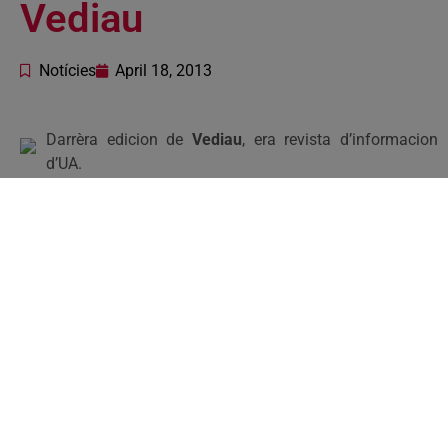
Vediau
Notícies
April 18, 2013
Darrèra edicion de
Vediau
, era revista d’informacion
d’UA.
Atau madeish, en aguesta ocasion tanben i trobaratz ua
edicion especiau de Vediau entà Vielha Mijaran.
Demoram que sigue deth vòste interés.
Edicion Març 2013
Edicion Març 2013 Vielha