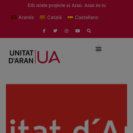
Eth nòste projècte ei Aran. Aran ès tu
Aranés
Català
Castellano