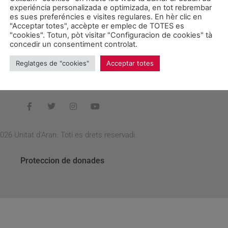
trabajar en la creación de vivienda de protección oficial, porq
experiéncia personalizada e optimizada, en tot rebrembar
t Aranés deth Sòl es nada menos que del día 3 de septiembre de 
es sues preferéncies e visites regulares. En hèr clic en
"Acceptar totes", accèpte er emplec de TOTES es
l Síndic lo ha convertido en un calvario de despropósitos y ap
"cookies". Totun, pòt visitar "Configuracion de cookies" tà
concedir un consentiment controlat.
transcurrido, “el candidato de CDA anuncie ahora la creaci
Síndic con la política de la vivienda porque considera que “con lo
Reglatges de "cookies"
Acceptar totes
026 Unitat d'Aran. Toti es drets reservadi.
Proteccion de donades