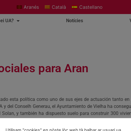
Aranés
Català
Castellano
ei UA?
Notícies
ociales para Aran
tado esta política como uno de sus ejes de actuación tanto en
A y del Conselh Generau, el Ayuntamiento de Vielha ha consegui
el Solan, y también ha dispuesto suelo para construir 300 vivi
Utilisam "cookies" en nòste lòc web tà balhar ar usuari ua