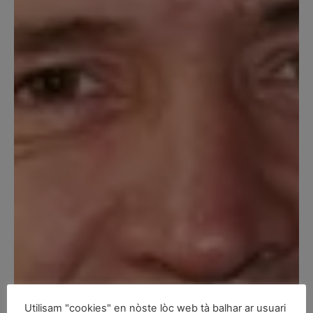
Utilisam "cookies" en nòste lòc web tà balhar ar usuari