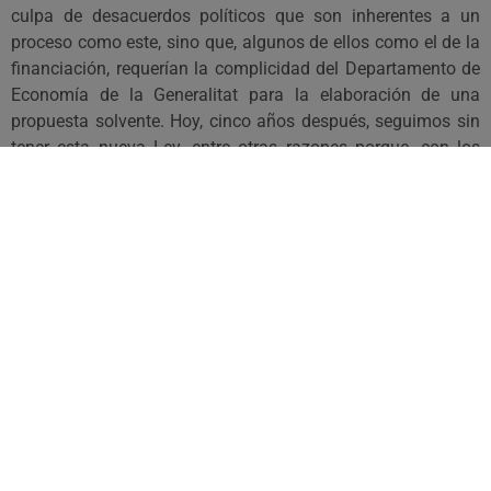
culpa de desacuerdos políticos que son inherentes a un
proceso como este, sino que, algunos de ellos como el de la
financiación, requerían la complicidad del Departamento de
Economía de la Generalitat para la elaboración de una
propuesta solvente. Hoy, cinco años después, seguimos sin
tener esta nueva Ley, entre otras razones porque, con los
cambios de gobierno de 2010, se acabaron las
negociaciones y llegaron únicamente los recortes. El
Conselh perdió entonces cerca una parte muy significativa
de su presupuesto. Hoy, Aran no tiene marco financiero, su
presupuesto ha caído reiteradamente y las estimaciones
para los próximos años no tienen mejores perspectivas.
¿Tendría algún sentido aprobar una Ley que consolide esta
desfavorable situación? Es decir, que los representantes
políticos acepten un texto que, bajo el principio ambiguo de
“suficiencia financiera”, consagre esta situación por falta de
coraje político de los que tienen la obligación de defenderla.
Desgraciadamente no he visto en este tiempo reciente
ningún debate que se haya centrado en ello, a pesar de la