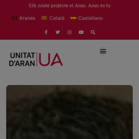
Eth nòste projècte ei Aran. Aran ès tu
Aranés
Català
Castellano