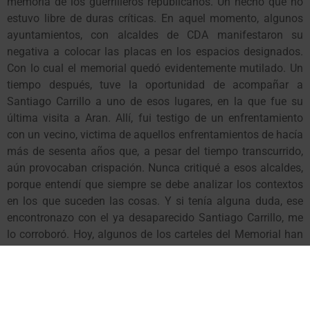
memoria de los guerrilleros republicanos. Un hecho que no
estuvo libre de duras críticas. En aquel momento, algunos
ayuntamientos, con alcaldes de CDA manifestaron su
negativa a colocar las placas en los espacios designados.
Con lo cual el memorial quedó evidentemente mutilado. Un
tiempo después, tuve la oportunidad de acompañar a
Santiago Carrillo a uno de esos lugares, en la que fue su
última visita a Aran. Allí, fui testigo de un enfrentamiento
con un vecino, victima de aquellos enfrentamientos de hacía
más de sesenta años que, a pesar del tiempo transcurrido,
aún provocaban crispación. Nunca critiqué a esos alcaldes,
porque entendí que siempre se debe analizar los contextos
en los que suceden las cosas. Y si tenía alguna duda, ese
encontronazo con el ya desaparecido Santiago Carrillo, me
lo corroboró. Hoy, algunos de los carteles del Memorial han
sido arrinconados intencionadamente y otros están en el
suelo sin que nadie se ocupe de ellos. Ni los que se
reivindican fervientes republicanos. Aún así, y a pesar de las
críticas que se generaron en aquel momento, creo que fue