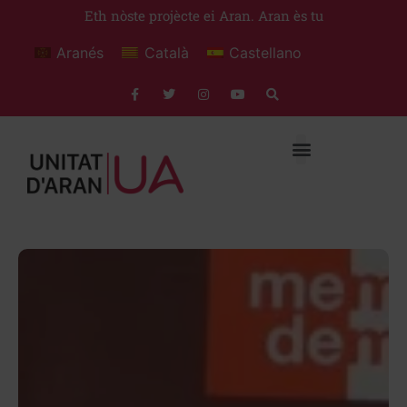
Eth nòste projècte ei Aran. Aran ès tu
Aranés
Català
Castellano