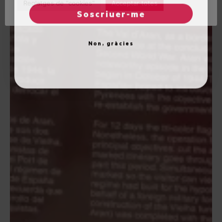
Reglatges de "cookies"
Acceptar totes
Soscriuer-me
Non, gràcies