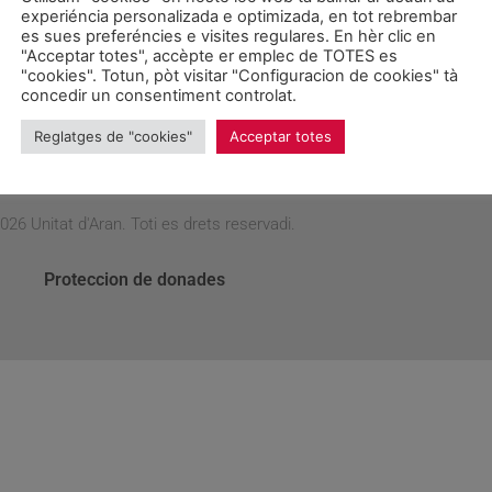
Desde la salida de Betrén y hasta el municipio de Naut Aran la
experiéncia personalizada e optimizada, en tot rebrembar
aron en Vielha las obras de mejora de la travesia de la carret
es sues preferéncies e visites regulares. En hèr clic en
"Acceptar totes", accèpte er emplec de TOTES es
hizo ayer, mientras que hoy se alquitranará de nuevo.
"cookies". Totun, pòt visitar "Configuracion de cookies" tà
concedir un consentiment controlat.
Reglatges de "cookies"
Acceptar totes
026 Unitat d'Aran. Toti es drets reservadi.
Proteccion de donades