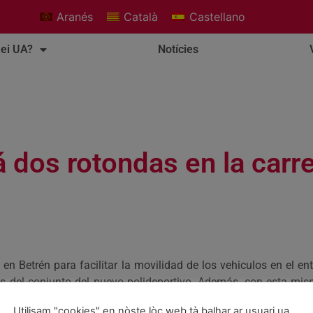
Aranés
Català
Castellano
ei UA?
Notícies
á dos rotondas en la carr
s en Betrén para facilitar la movilidad de los vehiculos en el 
res del conjunto del nuevo polideportivo. Además, con esta mis
atro carriles, dos en cada sentido. El inicio de estas obras es
Utilisam "cookies" en nòste lòc web tà balhar ar usuari ua