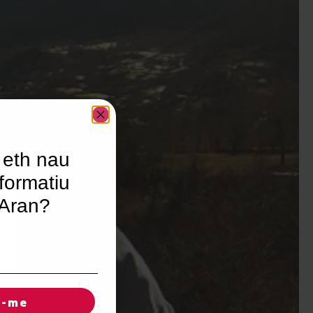
 eth nau
formatiu
’Aran?
r-me