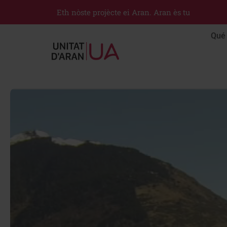
Eth nòste projècte ei Aran. Aran ès tu
Qué 