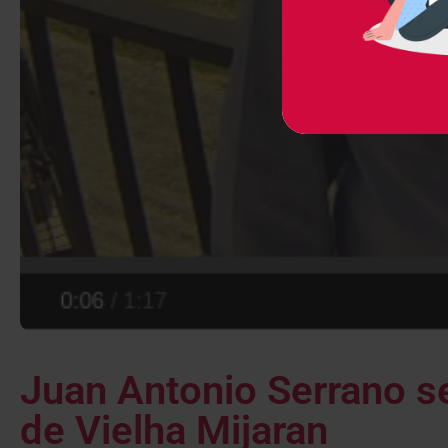
Juan Antonio Serrano se
de Vielha Mijaran