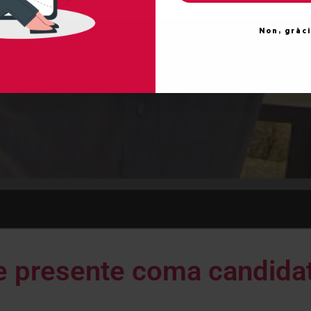
Non, gràc
 presente coma candidat 