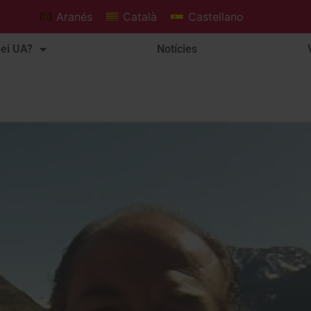
Aranés
Català
Castellano
ei UA?
Notícies