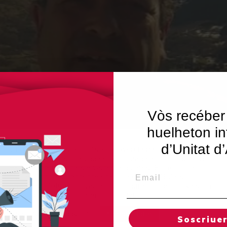
Vòs recéber
huelheton in
d’Unitat d
Utilisam "cookies" en nòste lòc web tà balhar ar usuari ua
experiéncia personalizada e optimizada, en tot rebrembar
es sues preferéncies e visites regulares. En hèr clic en
Email
"Acceptar totes", accèpte er emplec de TOTES es
"cookies". Totun, pòt visitar "Configuracion de cookies" tà
concedir un consentiment controlat.
Reglatges de "cookies"
Acceptar totes
Soscriue