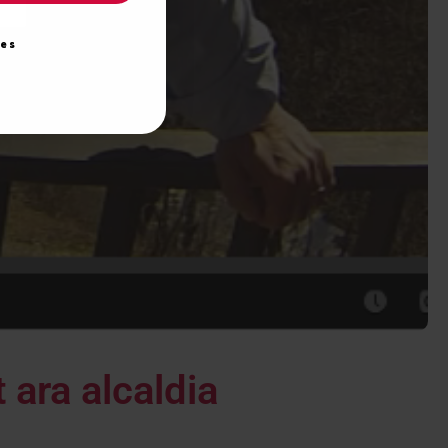
ies
ara alcaldia