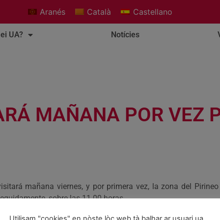
Aranés
Català
Castellano
ei UA?
Notícies
TARÁ MAÑANA POR VEZ 
visitará mañana viernes, y por primera vez, la zona del Pirineo
seguidamente, sobre las 11.00 horas
Utilisam "cookies" en nòste lòc web tà balhar ar usuari ua