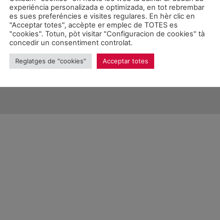
experiéncia personalizada e optimizada, en tot rebrembar
es sues preferéncies e visites regulares. En hèr clic en
"Acceptar totes", accèpte er emplec de TOTES es
"cookies". Totun, pòt visitar "Configuracion de cookies" tà
concedir un consentiment controlat.
026 Unitat d'Aran. Toti es drets reservadi.
Reglatges de "cookies"
Acceptar totes
Proteccion de donades