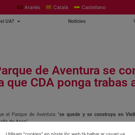
Aranés
Català
Castellano
ei UA?
Notícies
Parque de Aventura se co
ta que CDA ponga trabas a
ue el Parque de Aventura “
se quede y se construya en Viel
Valle de Aran
”.
A, puesto que el alcalde de Vielha-Mijaran se había mostrado 
Utilisam "cookies" en nòste lòc web tà balhar ar usuari ua