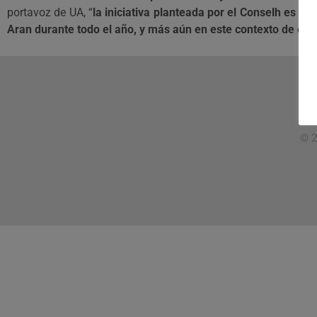
portavoz de UA, “
la iniciativa planteada por el Conselh es n
Aran durante todo el año, y más aún en este contexto de cri
© 2