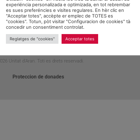
experiéncia personalizada e optimizada, en tot rebrembar
ecesaria para contribuir a la mejora de las oportunidades de p
es sues preferéncies e visites regulares. En hèr clic en
sis económica
”.
"Acceptar totes", accèpte er emplec de TOTES es
"cookies". Totun, pòt visitar "Configuracion de cookies" tà
concedir un consentiment controlat.
Reglatges de "cookies"
Acceptar totes
026 Unitat d'Aran. Toti es drets reservadi.
Proteccion de donades