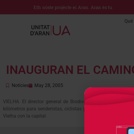
Eth nòste projècte ei Aran. Aran ès tu
Qué 
INAUGURAN EL CAMINO
Notícies
May 28, 2005
VIELHA. El director general de Biodiversidad de Medio Ambie
kilómetros para senderistas, ciclistas y jenites que ha supues
Vielha con la capital.