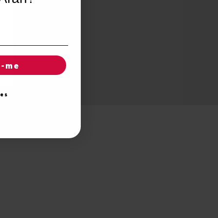
r-me
ies