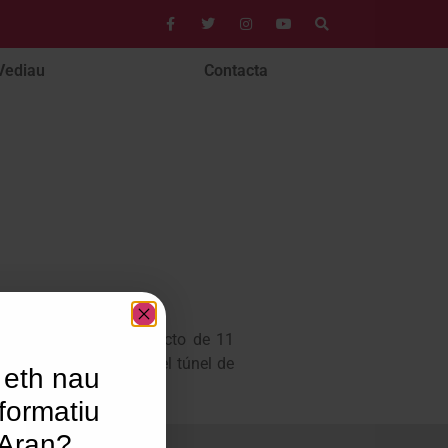
Vediau
Contacta
ort de Vielha, un trayecto de 11
ica entre la boca sur del túnel de
 eth nau
formatiu
’Aran?