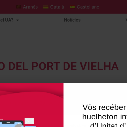
Aranés
Català
Castellano
ei UA?
Notícies
 DEL PORT DE VIELHA
nte, José Luís Herranz, inaguró ayer el camino natural del P
to una inversión de 207.000 euros. Se trata de una senda turíst
Vòs recéber
huelheton in
d’Unitat d
Utilisam "cookies" en nòste lòc web tà balhar ar usuari ua