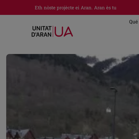
Eth nòste projècte ei Aran. Aran ès tu
Qué 