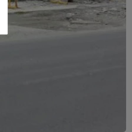
r-me
ies