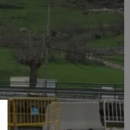
 eth nau
formatiu
’Aran?