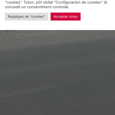
"cookies". Totun, pòt visitar "Configuracion de cookies" tà
concedir un consentiment controlat.
Reglatges de "cookies"
Acceptar totes
Soscriue
Non, gràc