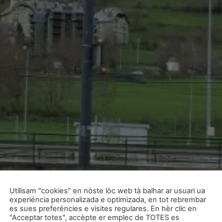
Vòs recéber
huelheton in
d’Unitat d
Utilisam "cookies" en nòste lòc web tà balhar ar usuari ua
experiéncia personalizada e optimizada, en tot rebrembar
es sues preferéncies e visites regulares. En hèr clic en
Email
"Acceptar totes", accèpte er emplec de TOTES es