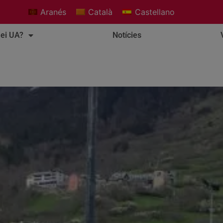
Aranés
Català
Castellano
ei UA?
Notícies