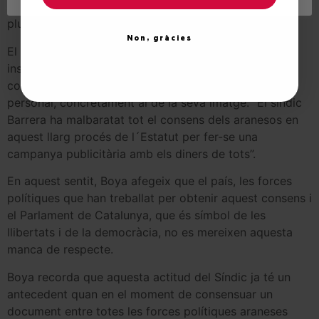
´Aran treballarem perquè això sigui així i es respecti la
pluralitat democràtica del nostre país ».
Non, gràcies
El conselher d´UA matisa que el Síndic ha utilitzat les
institucions i el patrimoni col•lectiu, com ho és el
consens de l´Estatut, per a posar-lo al seu servei
personal, concretament al de la seva imatge. “El síndic
Barrera ha malbaratat tot el consens dels aranesos en
aquest llarg procés de l´Estatut per fer-se una
campanya publicitària amb els diners de tots”.
En aquest sentit, Boya afegeix que el país, les forces
polítiques que han treballat per obtenir aquest consens i
el Parlament de Catalunya, que és símbol de les
llibertats i de la democràcia, no es mereixen aquesta
manca de respecte.
Boya recorda que aquesta actitud del Síndic ja té un
antecedent quan en el moment de consensuar un
document entre totes les forces polítiques araneses