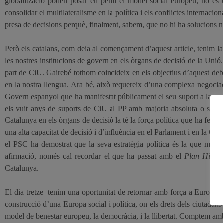
globalització poden posar en perill el model social europeu, no és
consolidar el multilateralisme en la política i els conflictes internac
presa de decisions perquè, finalment, sabem, que no hi ha solucions n
Però els catalans, com deia al començament d’aquest article, tenim la
les nostres institucions de govern en els òrgans de decisió de la Unió
part de CiU. Gairebé tothom coincideix en els objectius d’aquest deba
en la nostra llengua. Ara bé, això requereix d’una complexa negociació
Govern espanyol que ha manifestat públicament el seu suport a la n
els vuit anys de suports de CiU al PP amb majoria absoluta o sense. 
Catalunya en els òrgans de decisió la té la força política que ha fet p
una alta capacitat de decisió i d’influència en el Parlament i en
la Com
el PSC ha demostrat que la seva estratègia política és la que millor
afirmació, només cal recordar el que ha passat amb el
Plan Hidrol
Catalunya.
El dia tretze
tenim una oportunitat de retornar amb força a Europa, i
construcció d’una Europa social i política, on els drets dels ciutadans
model de benestar europeu, la democràcia, i
la llibertat. Comptem
amb