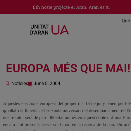
Eth nòste projècte ei Aran. Aran ès tu
Qué 
EUROPA MÉS QUE MAI!
Notícies
June 8, 2004
Aquestes eleccions europees del proper dia 13 de juny tenen per tots n
igualtat i
la llibertat. El
seixanta aniversari del desembarcament de Norm
nostre futur serà de pau i llibertat només en aquest context d’una Euro
encara tant presents, serveixi al món en la recerca de
la pau. Dir
això