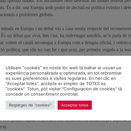
 una qüestió baladí. Els socialistes hem defensat un model federal 
ionals. És a dir, una Europa amb poder de decisió en política exterior i d
acionals a problemes globals.
 mirada en Europa i un debat viu a casa nostra respecte del reconeixeme
. És un debat que avui, fins i tot, ha esdevingut sorollós, se’n parla de
t: volem el català reconegut a Europa com a llengua oficial, i volem ad
 política, que ells no van fer i que avui, per primera vegada a la nostr
ostra causa. I podem dir també que hem avançat més en aquestes poque
Per tant, en aquestes eleccions, la garantia d’avançar en el reconeix
Utilisam "cookies" en nòste lòc web tà balhar ar usuari ua
ossible aquesta nova situació de complicitat amb el Govern d’Espanya i q
experiéncia personalizada e optimizada, en tot rebrembar
issió Europea. No
en va, el candidat espanyol en aquestes eleccions eur
es sues preferéncies e visites regulares. En hèr clic en
"Acceptar totes", accèpte er emplec de TOTES es
 permet defensar a Espanya i a Europa els interessos dels catalans. I 
"cookies". Totun, pòt visitar "Configuracion de cookies" tà
ógico Nacional
, per adonar-se’n que el tàndem CiU – PP ni a Europ
concedir un consentiment controlat.
Reglatges de "cookies"
Acceptar totes
 de fer, també des de Catalunya, una veritable aposta per treballar col
 i dels pobles siguin respectats. Els socialistes treballarem per aquest
 tu.