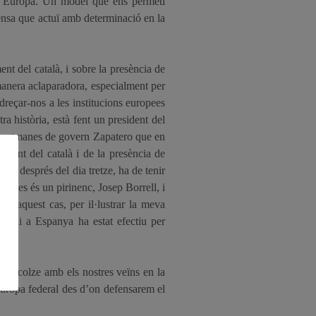
per Europa. Un model que ens permeti
efensa que actuï amb determinació en la
nt del català, i sobre la presència de
 manera aclaparadora, especialment per
reçar-nos a les institucions europees
a història, està fent un president del
s setmanes de govern Zapatero que en
ement del català i de la presència de
ue, després del dia tretze, ha de tenir
opees és un pirinenc, Josep Borrell, i
en aquest cas, per il·lustrar la meva
a ni a Espanya ha estat efectiu per
ze a colze amb els nostres veïns en la
a Europa federal des d’on defensarem el