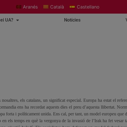
Aranés
Català
Castellano
ei UA?
Notícies
osaltres, els catalans, un significat especial. Europa ha estat el refer
andia ens ha recordat aquests dies el preu d’aquesta llibertat. Norman
pa forta i políticament unida. Ens cal, per tant, un model europeu que d
 en els temps en què la vergonya de la invasió de l’Irak ha fet vesar t