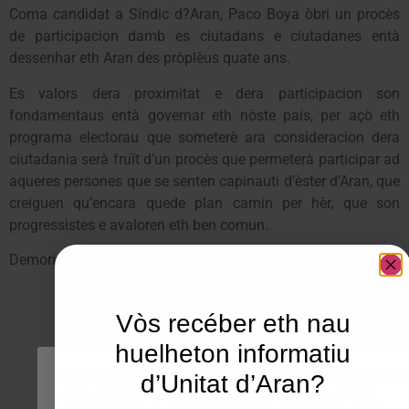
Coma candidat a Síndic d?Aran, Paco Boya òbri un procès
de participacion damb es ciutadans e ciutadanes entà
dessenhar eth Aran des pròplèus quate ans.
Es valors dera proximitat e dera participacion son
fondamentaus entà governar eth nòste país, per açò eth
programa electorau que someterè ara consideracion dera
ciutadania serà fruït d’un procès que permeterà participar ad
aqueres persones que se senten capinauti d’èster d’Aran, que
creiguen qu’encara quede plan camin per hèr, que son
progressistes e avaloren eth ben comun.
Demori es tues prepauses!
Vòs recéber eth nau
huelheton informatiu
Utilisam "cookies" en nòste lòc web tà balhar ar usuari
d’Unitat d’Aran?
ua experiéncia personalizada e optimizada, en tot