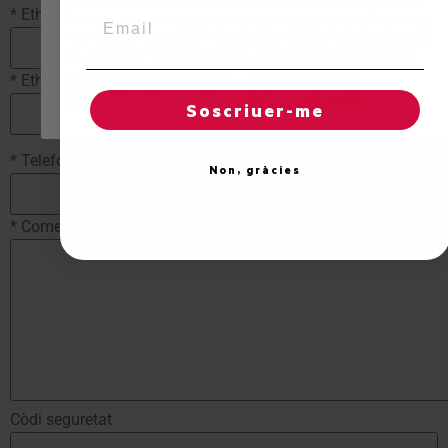
rebrembar es sues preferéncies e visites regulares.
*
Eth tòn nom
Email
En hèr clic en "Acceptar totes", accèpte er emplec de
TOTES es "cookies". Totun, pòt visitar "Configuracion
de cookies" tà concedir un consentiment controlat.
*
Eth tòn e-mail
Reglatges de "cookies"
Acceptar totes
Soscriuer-me
*
Telefon mobil
Non, gràcies
*
Comentari
Còdi seguretat