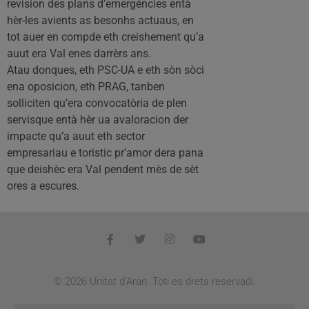
revision des plans d’emergéncies entà
hèr-les avients as besonhs actuaus, en
tot auer en compde eth creishement qu’a
auut era Val enes darrèrs ans.
Atau donques, eth PSC-UA e eth sòn sòci
ena oposicion, eth PRAG, tanben
solliciten qu’era convocatòria de plen
servisque entà hèr ua avaloracion der
impacte qu’a auut eth sector
empresariau e toristic pr’amor dera pana
que deishèc era Val pendent mès de sèt
ores a escures.
© 2026 Unitat d'Aran. Toti es drets reservadi.