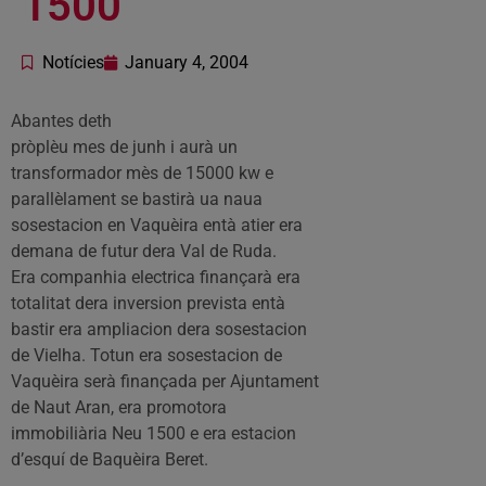
1500
Notícies
January 4, 2004
Abantes deth
pròplèu mes de junh i aurà un
transformador mès de 15000 kw e
parallèlament se bastirà ua naua
sosestacion en Vaquèira entà atier era
demana de futur dera Val de Ruda.
Era companhia electrica finançarà era
totalitat dera inversion prevista entà
bastir era ampliacion dera sosestacion
de Vielha. Totun era sosestacion de
Vaquèira serà finançada per Ajuntament
de Naut Aran, era promotora
immobiliària Neu 1500 e era estacion
d’esquí de Baquèira Beret.