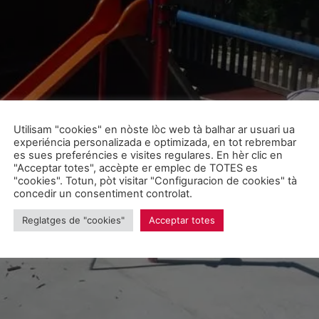
Utilisam "cookies" en nòste lòc web tà balhar ar usuari ua
experiéncia personalizada e optimizada, en tot rebrembar
es sues preferéncies e visites regulares. En hèr clic en
"Acceptar totes", accèpte er emplec de TOTES es
"cookies". Totun, pòt visitar "Configuracion de cookies" tà
concedir un consentiment controlat.
Reglatges de "cookies"
Acceptar totes