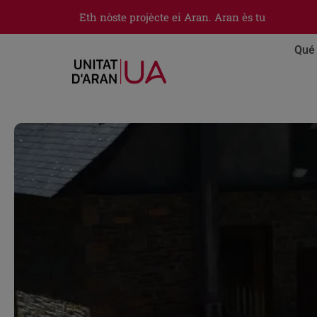
Eth nòste projècte ei Aran. Aran ès tu
Qué 