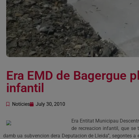
Era EMD de Bagergue pl
infantil
Notícies
July 30, 2010
Era Entitat Municipau Descentr
de recreacion infantil, que s
damb ua subvencion dera Deputacion de Lleida”, segontes a ex