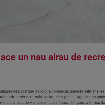
ace un nau airau de recr
alizada de Bagergue (Pujòlo) a començat, aguesta setmana, es 
e tròbe ath darrèr dera sala sociau deth pòble. “Aguesta actu
plicat er alcalde – president José Tarrau. D’aguesta forma, Ba