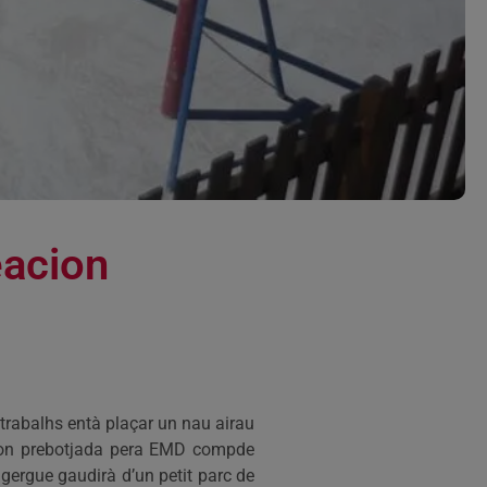
eacion
trabalhs entà plaçar un nau airau
acion prebotjada pera EMD compde
gergue gaudirà d’un petit parc de