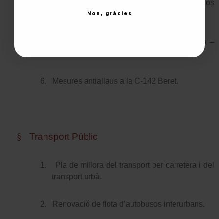
4.
Millora de la carretera d’Esterri d’Àneu – Alòs
Non, gràcies
d’Isil.
5.
Condicionament de la carretera de Vielha –
Betrén.
6.
Mesures antiallaus a la C-142 Beret.
§
Transport Públic
1.
Pla de millora del transport per carretera i del
transport urbà.
2.
Renovació de flota d’autobusos interurbans.