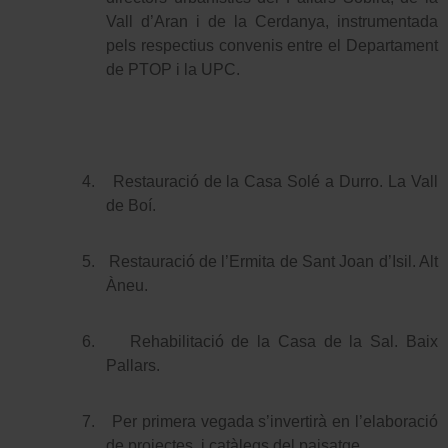
Vall d’Aran i de la Cerdanya, instrumentada
pels respectius convenis entre el Departament
de PTOP i la UPC.
4.
Restauració de la Casa Solé a Durro. La Vall
de Boí.
5.
Restauració de l’Ermita de Sant Joan d’Isil. Alt
Àneu.
6.
Rehabilitació de la Casa de la Sal. Baix
Pallars.
7.
Per primera vegada s’invertirà en l’elaboració
de projectes
i catàlegs del paisatge.