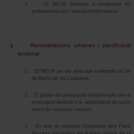
3.
21 MEUR destinats a compensar els
professionals per l’impost d’hidrocarburs.
§
Remodelacions urbanes i planificació
territorial
1.
25 MEUR per als ajuts que contempla la Llei
de Barris per tot Catalunya
.
2.
El global del pressupost multiplica per cinc el
pressupost destinat a la
rehabilitació de nuclis
antics de municipis catalans.
3.
Es dota de recursos l’elaboració dels Plans
directors urbanístics del Pallars Sobirà, de la