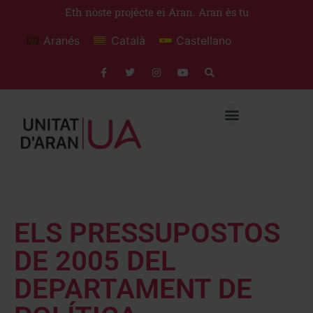
Eth nòste projècte ei Aran. Aran ès tu
Aranés
Català
Castellano
ELS PRESSUPOSTOS
DE 2005 DEL
DEPARTAMENT DE