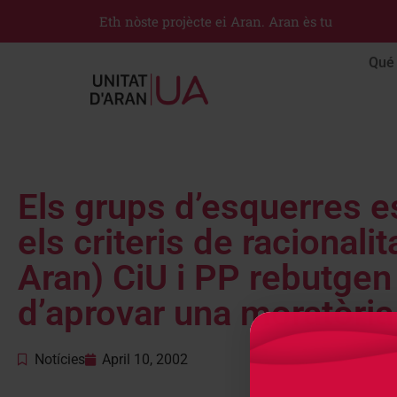
Eth nòste projècte ei Aran. Aran ès tu
Qué 
Els grups d’esquerres e
els criteris de racionali
Aran) CiU i PP rebutgen
d’aprovar una moratòria 
Notícies
April 10, 2002