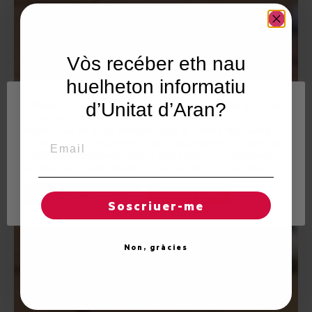
Vòs recéber eth nau
huelheton informatiu
Utilisam "cookies" en nòste lòc web tà balhar ar usuari
d’Unitat d’Aran?
ua experiéncia personalizada e optimizada, en tot
rebrembar es sues preferéncies e visites regulares.
Email
En hèr clic en "Acceptar totes", accèpte er emplec de
TOTES es "cookies". Totun, pòt visitar "Configuracion
de cookies" tà concedir un consentiment controlat.
Reglatges de "cookies"
Acceptar totes
Soscriuer-me
Non, gràcies