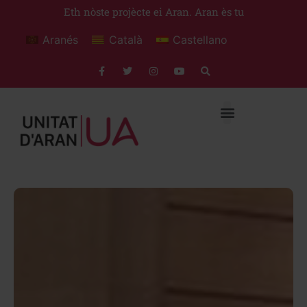
Eth nòste projècte ei Aran. Aran ès tu
Aranés
Català
Castellano