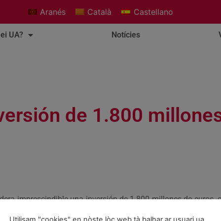
Aranés
Català
Castellano
ei UA?
Notícies
ersión de 1.800 millones 
idera imprescindible una inversión de 1.800 millones de euros -
ta Ribagorça, Pallars Jussà, Pallars Sobirà y Val d’Aran) para 
Utilisam "cookies" en nòste lòc web tà balhar ar usuari ua