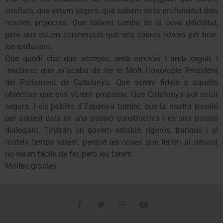
confiats, que estem segurs, que sabem de la profunditat dels
nostres projectes. Que sabem també de la seva dificultat,
però que estem convençuts que ens sobren forces per tirar-
los endavant.
Que quedi clar que accepto, amb emoció i amb orgull, l
´encàrrec que m´acaba de fer el Molt Honorable President
del Parlament de Catalunya. Que serem fidels a aquells
objectius que ens vàrem proposar. Que Catalunya pot estar
segura, i els pobles d´Espanya també, que la nostra passió
per aquest país és una passió constructiva i és una passió
dialogant. Tindran un govern estable, rigorós, tranquil i al
mateix temps valent, perquè les coses que tenim al davant
no seran fàcils de fer, però les farem.
Moltes gràcies.