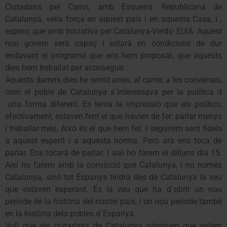
Ciutadans pel Canvi, amb Esquerra Republicana de
Catalunya, vella força en aquest país i en aquesta Casa, i ,
espero, que amb Iniciativa per Catalunya-Verds- EUiA. Aquest
nou govern serà capaç i estarà en condicions de dur
endavant el programa que ens hem proposat, que aquests
dies hem treballat per aconseguir.
Aquests darrers dies he sentit arreu, al carrer, a les converses,
com el poble de Catalunya s´interessava per la política d
´una forma diferent. Es tenia la impressió que els polítics,
efectivament, estaven fent el que havien de fer: parlar menys
i treballar més. Això és el que hem fet. I seguirem sent fidels
a aquest esperit i a aquesta norma. Però ara ens toca de
parlar. Ens tocarà de parlar. I així ho farem el dilluns dia 15.
Així ho farem amb la convicció que Catalunya, i no només
Catalunya, sinó tot Espanya tindrà des de Catalunya la veu
que estaven esperant. És la veu que ha d´obrir un nou
període de la història del nostre país, i un nou període també
en la història dels pobles d´Espanya.
Vull que els ciutadans de Catalunya sàpiguen que estem