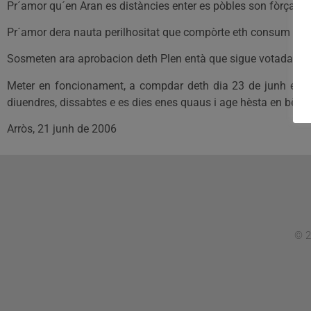
Pr´amor qu´en Aran es distàncies enter es pòbles son fòrça gra
Pr´amor dera nauta perilhositat que compòrte eth consum d´alc
Sosmeten ara aprobacion deth Plen entà que sigue votada er
Meter en foncionament, a compdar deth dia 23 de junh enqui
diuendres, dissabtes e es dies enes quaus i age hèsta en bèth
Arròs, 21 junh de 2006
© 2