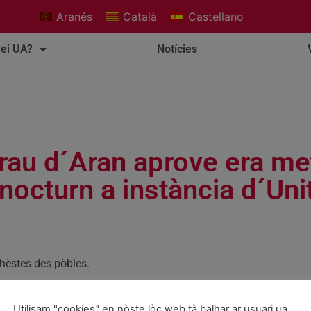
Aranés
Català
Castellano
ei UA?
Notícies
erau d´Aran aprove era m
octurn a instància d´Unit
hèstes des pòbles.
tes.
Utilisam "cookies" en nòste lòc web tà balhar ar usuari ua