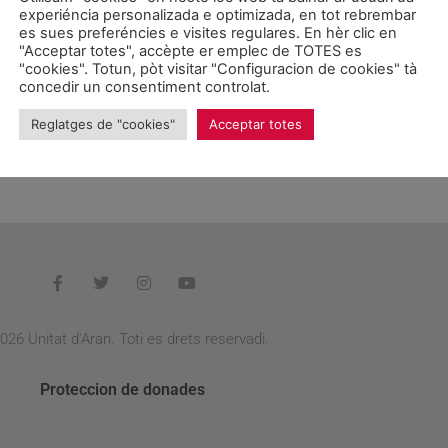
nes e cau recorrer-les damb veïcul particular.
experiéncia personalizada e optimizada, en tot rebrembar
es sues preferéncies e visites regulares. En hèr clic en
òl e er us de veïculs entara populacion en generau e especiaum
"Acceptar totes", accèpte er emplec de TOTES es
"cookies". Totun, pòt visitar "Configuracion de cookies" tà
a següenta prepausa,
concedir un consentiment controlat.
ath 15 de seteme de 2006, eth Bus nocturn, que dongue servi
Reglatges de "cookies"
Acceptar totes
 un des pòbles d´Aran.
026 Unitat d'Aran. Toti es drets reservadi.
Proteccion de donades