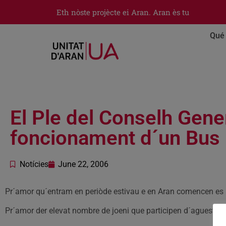
Eth nòste projècte ei Aran. Aran ès tu
Qué 
El Ple del Conselh Gen
foncionament d´un Bus n
Notícies
June 22, 2006
Pr´amor qu´entram en periòde estivau e en Aran comencen es 
Pr´amor der elevat nombre de joeni que participen d´aguesti ac