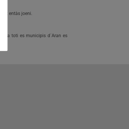
ent entàs joeni.
ci a toti es municipis d´Aran es