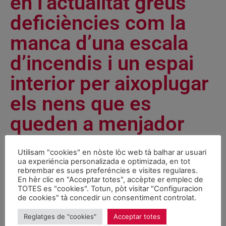
en l’actualitat greus
deficiències com la
manca d’una escala
d’incendis i un espai
interior per aixoplugar
els nens que es
queden a menjador
Notícies
October 14, 2002
Utilisam "cookies" en nòste lòc web tà balhar ar usuari
ua experiéncia personalizada e optimizada, en tot
rebrembar es sues preferéncies e visites regulares.
El grup parlamentari Socialistes-CpC denuncia que l’IES Aran
En hèr clic en "Acceptar totes", accèpte er emplec de
TOTES es "cookies". Totun, pòt visitar "Configuracion
de Vielha pateix greus deficiències estructurals i
de cookies" tà concedir un consentiment controlat.
d’equipaments per garantir una activitat docent i pedagògica
en condicions òptimes. Els reiterats compromisos i dates
Reglatges de "cookies"
Acceptar totes
d’execució d’obres s’han anat prolongant en el temps i a