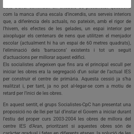
data d’avui continuen en situació de precarietat qüestions
com la manca d’una escala d’incendis, uns serveis interiors
que, a diferència dels actuals, no pateixin, amb el rigor de
l’hivern, els efectes de les gelades, un espai interior per
aixoplugar els centenars de nens que utilitzen el menjador
escolar (actualment hi ha un espai de 60 metres quadrats),
l’eliminació dels ‘barracons’ existents i tot un seguit
d’actuacions per millorar aquest edifici.
Els socialistes afegeixen que fins ara el principal escull per
iniciar les obres era la segregació d’un solar de l’actual IES
per construir el centre de primària. Aquesta cessió ja s’ha
realitzat i, per tant, ja no pot al•legar-se com a motiu de
retard per l’inici de les obres.
En aquest sentit, el grups Socialistes-CpC han presentat una
proposició no de llei per tal d’instar el Govern a iniciar durant
l’estiu del proper curs 2003-2004 les obres de millora del
centre IES d’Aran, prioritzant si aquestes obres són de
caràcter gradual i fetes en diferents etapes, la solució de les