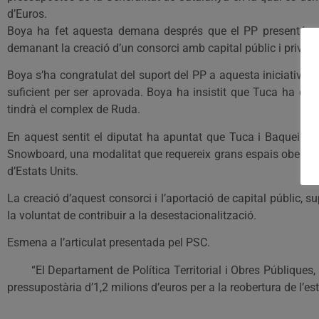
d’Euros.
Boya ha fet aquesta demana després que el PP presentés una
demanant la creació d’un consorci amb capital públic i privat p
Boya s’ha congratulat del suport del PP a aquesta iniciativa pe
suficient per ser aprovada. Boya ha insistit que Tuca ha de se
tindrà el complex de Ruda.
En aquest sentit el diputat ha apuntat que Tuca i Baqueira 
Snowboard, una modalitat que requereix grans espais oberts i 
d’Estats Units.
La creació d’aquest consorci i l’aportació de capital públic,
la voluntat de contribuir a la desestacionalització.
Esmena a l’articulat presentada pel PSC.
“El Departament de Política Territorial i Obres Públiques, di
pressupostària d’1,2 milions d’euros per a la reobertura de l’es