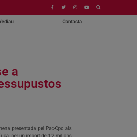
Vediau
Contacta
se a
ressupustos
esmena presentada pel Psc-Cpc als
Tuca, per un import de 1’2 milions