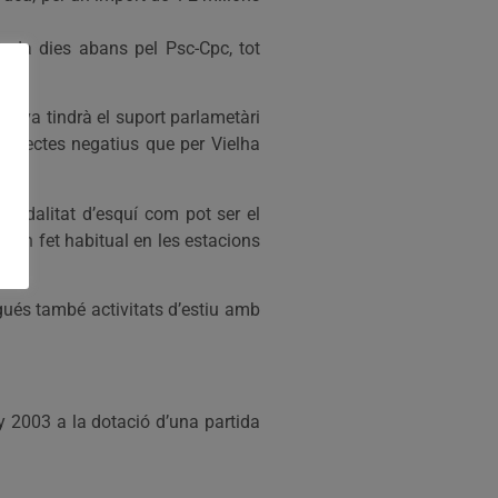
tada dies abans pel Psc-Cpc, tot
ativa tindrà el suport parlametàri
ls efectes negatius que per Vielha
modalitat d’esquí com pot ser el
s un fet habitual en les estacions
gués també activitats d’estiu amb
y 2003 a la dotació d’una partida