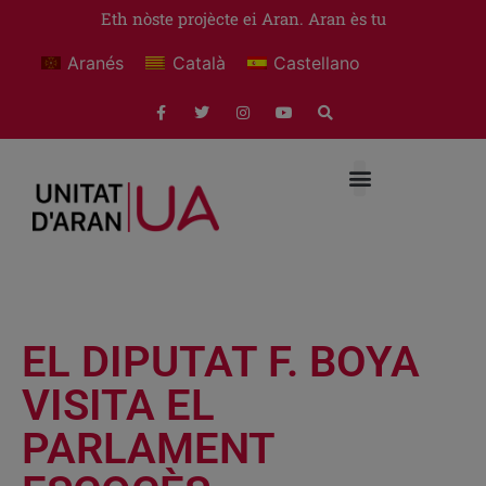
Eth nòste projècte ei Aran. Aran ès tu
Aranés
Català
Castellano
EL DIPUTAT F. BOYA
VISITA EL
PARLAMENT