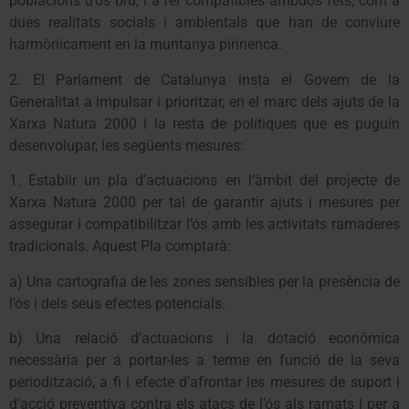
poblacions d’ós bru, i a fer compatibles ambdós fets, com a
dues realitats socials i ambientals que han de conviure
harmònicament en la muntanya pirinenca.
2. El Parlament de Catalunya insta el Govern de la
Generalitat a impulsar i prioritzar, en el marc dels ajuts de la
Xarxa Natura 2000 i la resta de polítiques que es puguin
desenvolupar, les següents mesures:
1. Establir un pla d’actuacions en l’àmbit del projecte de
Xarxa Natura 2000 per tal de garantir ajuts i mesures per
assegurar i compatibilitzar l’ós amb les activitats ramaderes
tradicionals. Aquest Pla comptarà:
a) Una cartografia de les zones sensibles per la presència de
l’ós i dels seus efectes potencials.
b) Una relació d’actuacions i la dotació econòmica
necessària per a portar-les a terme en funció de la seva
periodització, a fi i efecte d’afrontar les mesures de suport i
d’acció preventiva contra els atacs de l’ós als ramats i per a