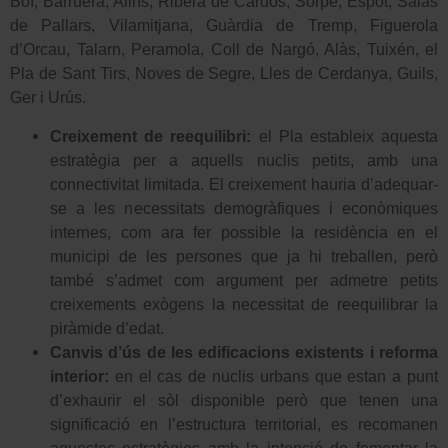
Boí, Barruera, Alins, Ribera de Cardós, Sorpe, Espot, Salàs
de Pallars, Vilamitjana, Guàrdia de Tremp, Figuerola
d’Orcau, Talarn, Peramola, Coll de Nargó, Alàs, Tuixén, el
Pla de Sant Tirs, Noves de Segre, Lles de Cerdanya, Guils,
Ger i Urús.
Creixement de reequilibri:
el Pla estableix aquesta
estratègia per a aquells nuclis petits, amb una
connectivitat limitada. El creixement hauria d’adequar-
se a les necessitats demogràfiques i econòmiques
internes, com ara fer possible la residència en el
municipi de les persones que ja hi treballen, però
també s’admet com argument per admetre petits
creixements exògens la necessitat de reequilibrar la
piràmide d’edat.
Canvis d’ús de les edificacions existents i reforma
interior:
en el cas de nuclis urbans que estan a punt
d’exhaurir el sòl disponible però que tenen una
significació en l’estructura territorial, es recomanen