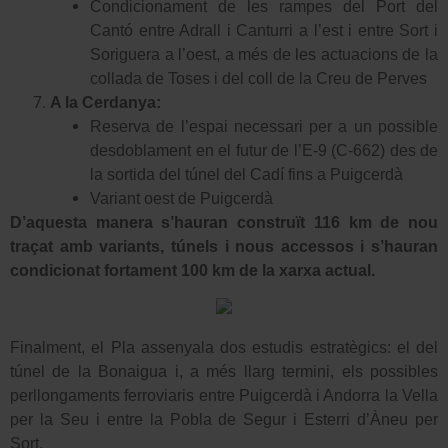
Condicionament de les rampes del Port del
Cantó entre Adrall i Canturri a l’est i entre Sort i
Soriguera a l’oest, a més de les actuacions de la
collada de Toses i del coll de la Creu de Perves
A la Cerdanya:
Reserva de l’espai necessari per a un possible
desdoblament en el futur de l’E-9 (C-662) des de
la sortida del túnel del Cadí fins a Puigcerdà
Variant oest de Puigcerdà
D’aquesta manera s’hauran construït
116 km de nou
traçat amb variants, túnels i nous accessos i s’hauran
condicionat fortament
100 km de la xarxa actual.
Finalment, el Pla assenyala dos estudis estratègics: el del
túnel de la Bonaigua i, a més llarg termini, els possibles
perllongaments ferroviaris entre Puigcerdà i Andorra la Vella
per la Seu i entre la Pobla de Segur i Esterri d’Àneu per
Sort.