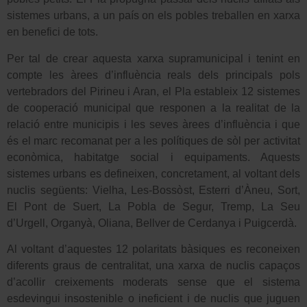
sistemes urbans, a un país on els pobles treballen en xarxa
en benefici de tots.
Per tal de crear aquesta xarxa supramunicipal i tenint en
compte les àrees d’influència reals dels principals pols
vertebradors del Pirineu i Aran, el Pla estableix 12 sistemes
de cooperació municipal que responen a la realitat de la
relació entre municipis i les seves àrees d’influència i que
és el marc recomanat per a les polítiques de sòl per activitat
econòmica, habitatge social i equipaments. Aquests
sistemes urbans es defineixen, concretament, al voltant dels
nuclis següents: Vielha, Les-Bossòst, Esterri d’Àneu, Sort,
El Pont de Suert, La Pobla de Segur, Tremp, La Seu
d’Urgell, Organyà, Oliana, Bellver de Cerdanya i Puigcerdà.
Al voltant d’aquestes 12 polaritats bàsiques es reconeixen
diferents graus de centralitat, una xarxa de nuclis capaços
d’acollir creixements moderats sense que el sistema
esdevingui insostenible o ineficient i de nuclis que juguen