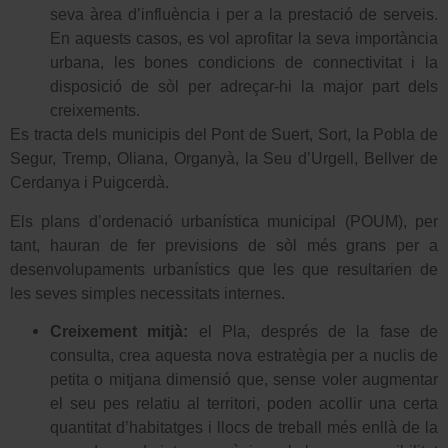
seva àrea d’influència i per a la prestació de serveis.
En aquests casos, es vol aprofitar la seva importància
urbana, les bones condicions de connectivitat i la
disposició de sòl per adreçar-hi la major part dels
creixements.
Es tracta dels municipis del Pont de Suert, Sort, la Pobla de
Segur, Tremp, Oliana, Organyà, la Seu d’Urgell, Bellver de
Cerdanya i Puigcerdà.
Els plans d’ordenació urbanística municipal (POUM), per
tant, hauran de fer previsions de sòl més grans per a
desenvolupaments urbanístics que les que resultarien de
les seves simples necessitats internes.
Creixement mitjà:
el Pla, després de la fase de
consulta, crea aquesta nova estratègia per a nuclis de
petita o mitjana dimensió que, sense voler augmentar
el seu pes relatiu al territori, poden acollir una certa
quantitat d’habitatges i llocs de treball més enllà de la