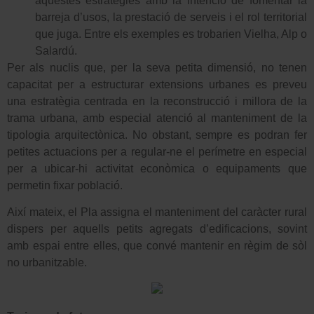
aquestes estratègies amb la intenció de fomentar la
barreja d’usos, la prestació de serveis i el rol territorial
que juga. Entre els exemples es trobarien Vielha, Alp o
Salardú.
Per als nuclis que, per la seva petita dimensió, no tenen
capacitat per a estructurar extensions urbanes es preveu
una estratègia centrada en la reconstrucció i millora de la
trama urbana, amb especial atenció al manteniment de la
tipologia arquitectònica. No obstant, sempre es podran fer
petites actuacions per a regular-ne el perímetre en especial
per a ubicar-hi activitat econòmica o equipaments que
permetin fixar població.
Així mateix, el Pla assigna el manteniment del caràcter rural
dispers per aquells petits agregats d’edificacions, sovint
amb espai entre elles, que convé mantenir en règim de sòl
no urbanitzable.