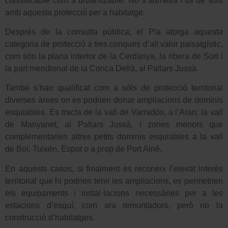
classificable com a urbanitzable. No s’admetrà l’ús de sòls
amb aquesta protecció per a habitatge.
Després de la consulta pública, el Pla atorga aquesta
categoria de protecció a tres conques d’alt valor paisatgístic,
com són la plana interior de la Cerdanya, la ribera de Sort i
la part meridional de
la Conca Dellà, al Pallars Jussà.
També s’han qualificat com a sòls de protecció territorial
diverses àrees on es podrien donar ampliacions de dominis
esquiables. Es tracta de la vall de Varradós, a l’Aran; la vall
de Manyanet, al Pallars Jussà, i zones menors que
complementarien altres petits dominis esquiables a la vall
de Boí, Tuixén, Espot o a prop de Port Ainé.
En aquests casos, si finalment es reconeix l’elevat interès
territorial que hi podrien tenir les ampliacions, es permetrien
els equipaments i instal·lacions necessàries per a les
estacions d’esquí, com ara remuntadors, però no la
construcció d’habitatges.