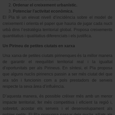
Ordenar el creixement urbanístic.
Potenciar l’activitat econòmica.
El Pla té un elevat nivell d’incidència sobre el model de
creixement i orienta el paper que hauria de jugar cada nucli
urbà dins l’estratègia territorial global. Proposa creixements
quantitatius i qualitatius diferenciats i els justifica.
Un Pirineu de petites ciutats en xarxa
Una xarxa de petites ciutats pirinenques és la millor manera
de garantir el reequilibri territorial real i la igualtat
d’oportunitats per als Pirineus. En síntesi, el Pla proposa
que alguns nuclis pirinencs passin a ser més ciutat del que
ara són i funcionin com a pols prestadors de serveis
respecte la seva àrea d’influència.
D’aquesta manera, és possible créixer més amb un menor
impacte territorial, fer més competitiva i eficient la regió i,
sobretot, acostar els serveis i el desenvolupament als
pobles petits. El Pla propugna passar dels nuclis aïllats als