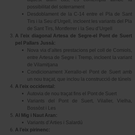
possibilitat del soterrament
Desdoblament de la C-14 entre el Pla de Sant
Tirs i la Seu d’Urgell, incloent les variants del Pla
de Sant Tirs, Montferrer i la Seu d’Urgell
A l’eix diagonal Artesa de Segre-el Pont de Suert
pel Pallars Jussà:
Nova via d’altes prestacions pel coll de Comiols,
entre Artesa de Segre i Tremp, incloent la variant
de Vilamitjana
Condicionament Xerrallo-el Pont de Suert amb
un nou traçat, que inclou la construcció de túnels
A l’eix occidental:
Autovia de nou traçat fins el Pont de Suert
Variants del Pont de Suert, Vilaller, Vielha,
Bossòst i Les
Al Mig i Naut Aran:
Variants d’Arties i Salardú
A l’eix pirinenc: