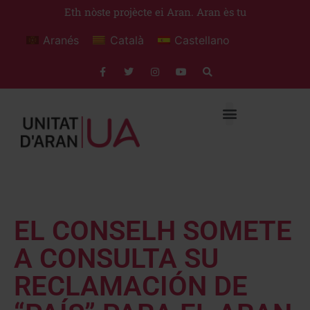
Eth nòste projècte ei Aran. Aran ès tu
Aranés
Català
Castellano
EL CONSELH SOMETE
A CONSULTA SU
RECLAMACIÓN DE