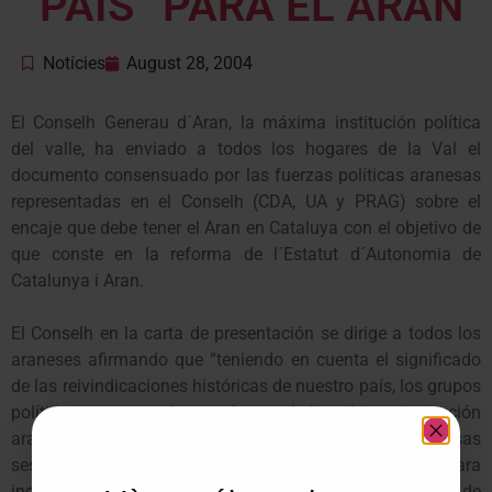
“PAÍS” PARA EL ARAN
Notícies
August 28, 2004
El Conselh Generau d´Aran, la máxima institución política
del valle, ha enviado a todos los hogares de la Val el
documento consensuado por las fuerzas políticas aranesas
representadas en el Conselh (CDA, UA y PRAG) sobre el
encaje que debe tener el Aran en Cataluya con el objetivo de
que conste en la reforma de l´Estatut d´Autonomia de
Catalunya i Aran.
El Conselh en la carta de presentación se dirige a todos los
araneses afirmando que “teniendo en cuenta el significado
de las reivindicaciones históricas de nuestro país, los grupos
políticos representados en el seno de la máxima institución
aranesa , Conselh Generau, han consensuado en diversas
sesiones de trabajo, una propuesta de documento para
incluir en el nuevo texto del Estatut d´Autonomia de