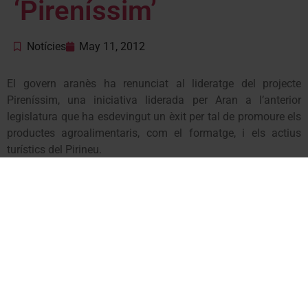
‘Pireníssim’
Notícies
May 11, 2012
El govern aranès ha renunciat al lideratge del projecte
Pireníssim, una iniciativa liderada per Aran a l’anterior
legislatura que ha esdevingut un èxit per tal de promoure els
productes agroalimentaris, com el formatge, i els actius
turístics del Pirineu.
La iniciativa ha permès la creació del producte Tour de
Formatge & Emocions, al qual es van adherir 22 productors
formatgers i més de 200 establiments entre restaurants,
allotjaments, museus, empreses de senderisme i comerços.
L’Institut per al Desenvolupament i la Promoció de l’Alt
Pirineu i Aran (IDAPA) l’ha assumit ara plenament.
Aquesta decisió ha merescut la crítica del secretari general
d’Unitat d’Aran,
Francés Boya
, que ha lamentat la