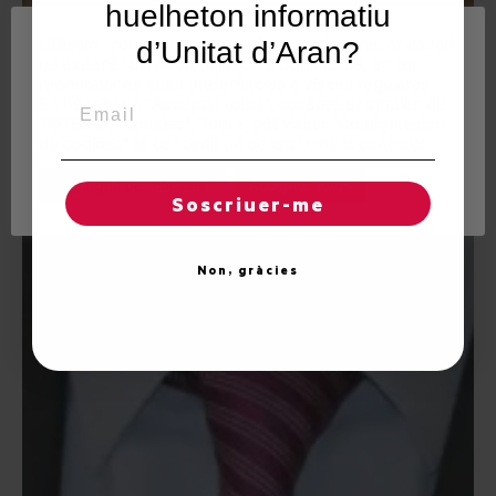
huelheton informatiu
Utilisam "cookies" en nòste lòc web tà balhar ar usuari
d’Unitat d’Aran?
ua experiéncia personalizada e optimizada, en tot
rebrembar es sues preferéncies e visites regulares.
Email
En hèr clic en "Acceptar totes", accèpte er emplec de
TOTES es "cookies". Totun, pòt visitar "Configuracion
de cookies" tà concedir un consentiment controlat.
Reglatges de "cookies"
Acceptar totes
Soscriuer-me
Non, gràcies