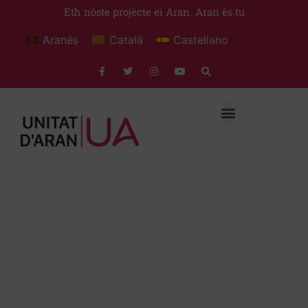
Eth nòste projècte ei Aran. Aran ès tu
Aranés
Català
Castellano