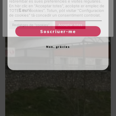
rebrembar es sues preferéncies e visites regulares.
Email
En hèr clic en "Acceptar totes", accèpte er emplec de
TOTES es "cookies". Totun, pòt visitar "Configuracion
de cookies" tà concedir un consentiment controlat.
Reglatges de "cookies"
Acceptar totes
Soscriuer-me
Non, gràcies