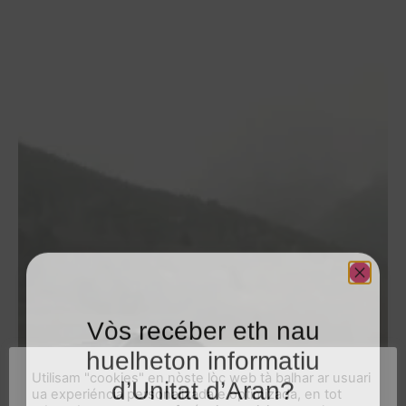
Vòs recéber eth nau
huelheton informatiu
Utilisam "cookies" en nòste lòc web tà balhar ar usuari
d’Unitat d’Aran?
ua experiéncia personalizada e optimizada, en tot