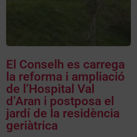
El Conselh es carrega
la reforma i ampliació
de l’Hospital Val
d’Aran i postposa el
jardí de la residència
geriàtrica