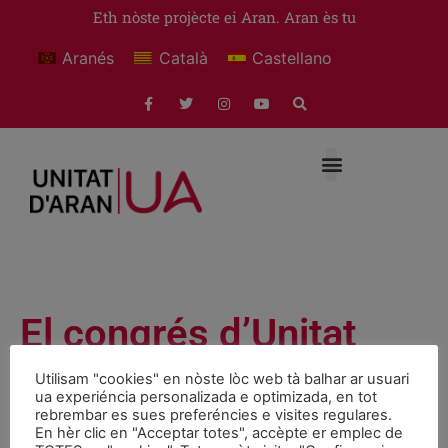
Eth nòste projècte ei Aran. Aran ès tu
Aranés
Català
Castellano
El congrés d’Unitat
d’Aran elegeix Calbetó
Utilisam "cookies" en nòste lòc web tà balhar ar usuari
ua experiéncia personalizada e optimizada, en tot
i Boya per unanimitat
rebrembar es sues preferéncies e visites regulares.
En hèr clic en "Acceptar totes", accèpte er emplec de