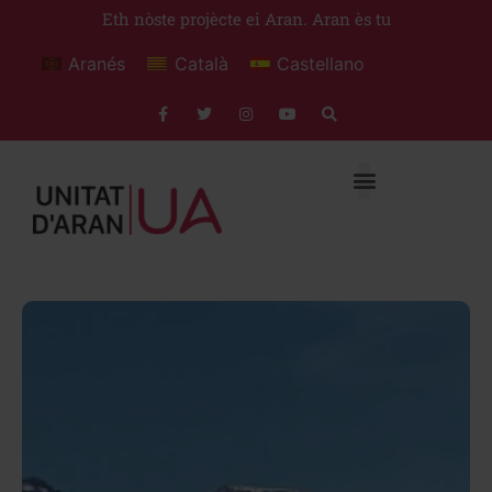
Eth nòste projècte ei Aran. Aran ès tu
Aranés
Català
Castellano