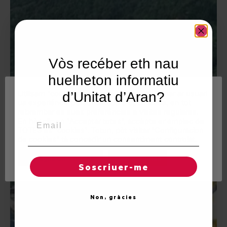
Vòs recéber eth nau
huelheton informatiu
Utilisam "cookies" en nòste lòc web tà balhar ar usuari
d’Unitat d’Aran?
ua experiéncia personalizada e optimizada, en tot
rebrembar es sues preferéncies e visites regulares.
Email
En hèr clic en "Acceptar totes", accèpte er emplec de
TOTES es "cookies". Totun, pòt visitar "Configuracion
de cookies" tà concedir un consentiment controlat.
Reglatges de "cookies"
Acceptar totes
Soscriuer-me
Non, gràcies