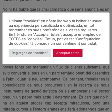
No hi ha dubte que la crisi climàtica que se’ns anuncia és un
bon moment per reflexionar sobre el model econòmic. Un
Utilisam "cookies" en nòste lòc web tà balhar ar usuari
model que, òbviament, no és homogeni en aquestes
ua experiéncia personalizada e optimizada, en tot
contrades, malgrat que la neu ha esdevingut un factor clau
rebrembar es sues preferéncies e visites regulares.
en totes elles, amb més o menys intensitat.
En hèr clic en "Acceptar totes", accèpte er emplec de
TOTES es "cookies". Totun, pòt visitar "Configuracion
L’Aran és on l’esquí ha orientat la gairebé totalitat del sector
de cookies" tà concedir un consentiment controlat.
vers aquesta activitat com a producte central de la seva
Reglatges de "cookies"
Acceptar totes
oferta turística, una centralitat a la qual no ha de renunciar,
si bé, cal que les nostres infraestructures turístiques trobin
noves fonts per mantenir un flux de clients suficients, que
eviti convertir el país en un parc temàtic obert del desembre
a l’abril, quan la neu acompanya. Cal per tant, treballar en la
consolidació de nous productes i en la recerca de nous
instruments de gestió turística on els empresaris i el sector
tinguin un paper més actiu i determinant. És cert que no hi
ha en aquest procés cap recepta miraculosa, però una
mirada curosa a l’entorn aranès ens farà adonar-nos que en