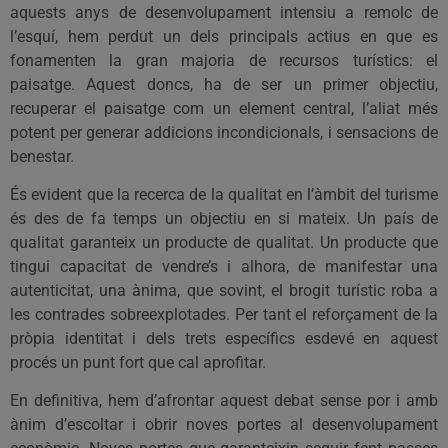
aquests anys de desenvolupament intensiu a remolc de
l’esquí, hem perdut un dels principals actius en que es
fonamenten la gran majoria de recursos turístics: el
paisatge. Aquest doncs, ha de ser un primer objectiu,
recuperar el paisatge com un element central, l’aliat més
potent per generar addicions incondicionals, i sensacions de
benestar.
És evident que la recerca de la qualitat en l’àmbit del turisme
és des de fa temps un objectiu en si mateix. Un país de
qualitat garanteix un producte de qualitat. Un producte que
tingui capacitat de vendre’s i alhora, de manifestar una
autenticitat, una ànima, que sovint, el brogit turístic roba a
les contrades sobreexplotades. Per tant el reforçament de la
pròpia identitat i dels trets específics esdevé en aquest
procés un punt fort que cal aprofitar.
En definitiva, hem d’afrontar aquest debat sense por i amb
ànim d’escoltar i obrir noves portes al desenvolupament