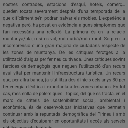
nostres contrades, estacions d’esquí, hotels, comerç…
queden tocats severament després d’una temporada de la
que difícilment se’n podran salvar els mobles. L’experiència
negativa però, ha posat en evidència alguns símptomes que
fan necessària una reflexió. La primera és en la relació
muntanya/pla, o si es vol, món urbà/món rural. Sorprèn la
incomprensió d’una gran majoria de ciutadans respecte de
les zones de muntanya. De les crítiques ferotges a la
utilització d’aigua per fer neu cultivada. Unes crítiques sovint
farcides de demagògia que neguen l’utilització d’un recurs
avui vital per mantenir l’infraestructura turística. Un recurs
que, per altra banda, ja s’utilitza des d’inicis dels anys 30 per
fer energia elèctrica i exportar-la a les zones urbanes. En tot
cas, més enllà de polèmiques i topics, del que es tracta, en el
marc de criteris de sostenibilitat social, ambiental i
econòmica, és de desenvolupar iniciatives que permetin
continuar amb la repuntada demogràfica del Pirineu i amb
els objectius d’equiparar en oportunitats i accés als serveis
públics aquests territoris.