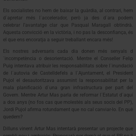
Els socialistes no hem de baixar la guàrdia, al contrari, hem
d´apretar més l´accelerador, però ja des d´ara podem
celebrar l’avantatge clar que Pasqual Maragall obtindrà.
Aquesta convicció en la victòria, i no pas la desconfiança, és
el que ens encoratja a seguir treballant encara més!
Els nostres adversaris cada dia donen més senyals d
´incompetència o desorientació. Mentre el Conseller Felip
Puig intentava atribuir les responsabilitats sobre l´inundació
de l´autovia de Castelldefels a l´Ajuntament, el President
Pujol el desautoritzava assumint la responsabilitat per la
mala planificació d´una gran infrastructura per part del
Govern. Mentre Artur Mas parla de reformar l´Estatut d´aquí
a dos anys (no fos cas que molestés als seus socis del PP),
Jordi Pujol afirma rotundament que no cal canviar-lo. En què
quedem?
Dilluns vinent Artur Mas intentarà presentar un projecte que
sembli nou i ambiciós. Proposarà per demà el que el PP no li