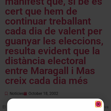
manifest que, si be és
cert que hem de
continuar treballant
cada dia de valent per
guanyar les eleccions,
resulta evident que la
distància electoral
entre Maragall i Mas
creix cada dia més
Notícies
October 18, 2002
El portaveu parlamentari del PSC, Joaquim Nadal, afirmava