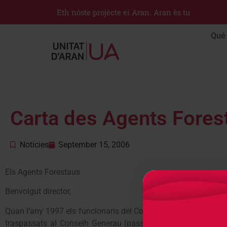
Eth nòste projècte ei Aran. Aran ès tu
Qué 
Carta des Agents Forest
Notícies
September 15, 2006
Els Agents Forestaus
Benvolgut director,
Quan l’any 1997 els funcionaris del Cos d’Agents Rurals (Fore
traspassats al Conselh Generau (passant-se a denominar Agen