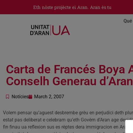
Eth nòste projècte ei Aran. Aran ès tu
Qué 
Carta de Francés Boya 
Conselh Generau d’Aran 
Notícies
March 2, 2007
Volem pensar qu’aguest desbrembe grèu en perjudici deth plu
estat pas deliberat e celebram qu’eth Govèrn d’Aran age decidi
fin finau ua reflexion sus es rèptes dera immigracion en Aran,