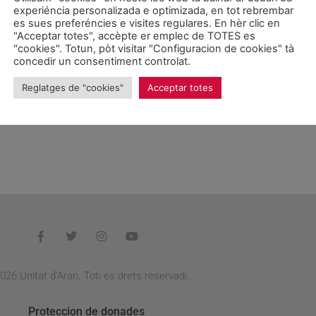
era analisi
experiéncia personalizada e optimizada, en tot rebrembar
istiques. Per
es sues preferéncies e visites regulares. En hèr clic en
"Acceptar totes", accèpte er emplec de TOTES es
 compde damb era
"cookies". Totun, pòt visitar "Configuracion de cookies" tà
ue temps que com
concedir un consentiment controlat.
 sentit damb
 compartir.
Reglatges de "cookies"
Acceptar totes
026 Unitat d'Aran. Toti es drets reservadi.
Proteccion de donades