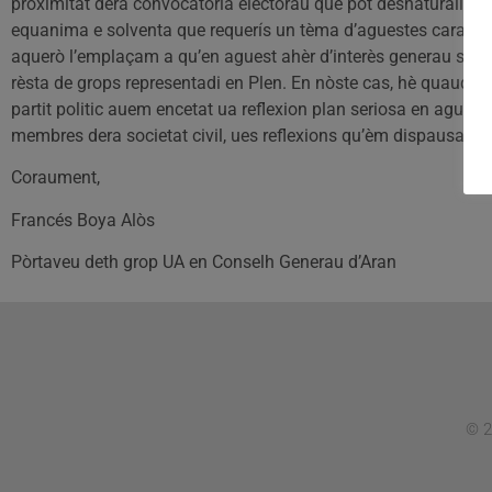
proximitat dera convocatòria electorau que pòt desnaturalizar 
equanima e solventa que requerís un tèma d’aguestes caracter
aquerò l’emplaçam a qu’en aguest ahèr d’interès generau se
rèsta de grops representadi en Plen. En nòste cas, hè quauq
partit politic auem encetat ua reflexion plan seriosa en aguest
membres dera societat civil, ues reflexions qu’èm dispausadi a
Coraument,
Francés Boya Alòs
Pòrtaveu deth grop UA en Conselh Generau d’Aran
© 2