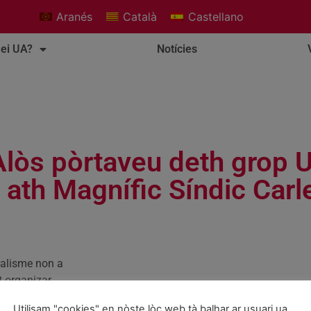
Aranés
Català
Castellano
ei UA?
Notícies
Alòs pòrtaveu deth grop 
ath Magnífic Síndic Carl
ralisme non a
t organizar
 maugrat era
Utilisam "cookies" en nòste lòc web tà balhar ar usuari ua