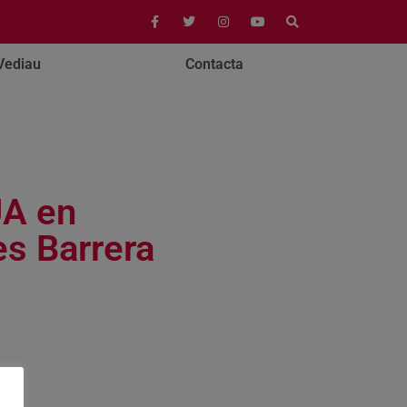
Vediau
Contacta
UA en
es Barrera