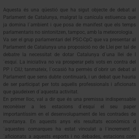
Aquesta és una qüestió que ha sigut objecte de debat al
Parlament de Catalunya, malgrat la canícula estiuenca que
ja domina l´ambient i que posa de manifest que els temps
parlamentaris no sintonitzen, tampoc, amb la meteorologia.
Va ser el grup parlamentari del PSC-CpC que va presentar al
Parlament de Catalunya una proposició no de Llei per tal de
debatre la necessitat de dotar Catalunya d´una llei de l
´esquí. La iniciativa no va prosperar pels vots en contra del
PP i CiU; tanmateix, l´ocasió ha permès d´obrir un debat al
Parlament que sens dubte continuarà, i un debat que hauria
de ser participat per tots aquells professionals i aficionats
que gaudeixen d´aquesta activitat.
En primer lloc, val a dir que és una premissa indispensable
reconèixer a les estacions d´esquí el seu paper
importantíssim en el desenvolupament de les contrades de
muntanya. En aquests anys els resultats econòmics d
´aquestes comarques ha estat vinculat a l´increment d
´aficionats a aquests esports i no debades, estacions com