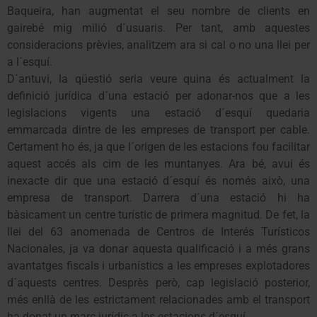
Baqueira, han augmentat el seu nombre de clients en
gairebé mig milió d´usuaris. Per tant, amb aquestes
consideracions prèvies, analitzem ara si cal o no una llei per
a l´esquí.
D´antuvi, la qüestió seria veure quina és actualment la
definició jurídica d´una estació per adonar-nos que a les
legislacions vigents una estació d´esquí quedaria
emmarcada dintre de les empreses de transport per cable.
Certament ho és, ja que l´origen de les estacions fou facilitar
aquest accés als cim de les muntanyes. Ara bé, avui és
inexacte dir que una estació d´esquí és només això, una
empresa de transport. Darrera d´una estació hi ha
bàsicament un centre turístic de primera magnitud. De fet, la
llei del 63 anomenada de Centros de Interés Turísticos
Nacionales, ja va donar aquesta qualificació i a més grans
avantatges fiscals i urbanístics a les empreses explotadores
d´aquests centres. Desprès però, cap legislació posterior,
més enllà de les estrictament relacionades amb el transport
ha donat un marc jurídic a les estacions d´esquí.