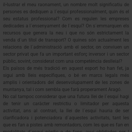
il•lustrar el meu raonament, un nombre molt significatiu de
persones es dediquen a l´esquí professionalment, quin és el
seu estatus professional? Com es regulen les empreses
dedicades a l´ensenyament de l´esquí? On s´emmarquen els
recursos que genera la neu i que no són estrictament la
venda d´un títol de transport? O quines són actualment les
relacions de l´administració amb el sector, on conviuen un
sector privat que fa un important esforç inversor i un sector
públic, sovint, considerat com una competència deslleial?
Els països de més tradició en aquest esport ho han fet, ja
sigui amb lleis específiques, o bé en marcs legals més
amplis i orientadors del desenvolupament de les zones de
muntanya, tal i com sembla que farà properament Aragó.
No cal tampoc considerar que una futura llei de l´esquí hagi
de tenir un caràcter restrictiu o limitador per aquesta
activitat, ans al contrari, la llei de l´esquí hauria de ser
clarificadora i potenciadora d´aquestes activitats, tant les
que es fan a pistes amb remontadors, com les que es fan en
modalitats d´esquí nòrdic o de fons, avui oblidades per l