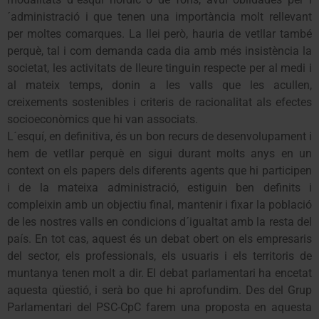
´administració i que tenen una importància molt rellevant
per moltes comarques. La llei però, hauria de vetllar també
perquè, tal i com demanda cada dia amb més insistència la
societat, les activitats de lleure tinguin respecte per al medi i
al mateix temps, donin a les valls que les acullen,
creixements sostenibles i criteris de racionalitat als efectes
socioeconòmics que hi van associats.
L´esquí, en definitiva, és un bon recurs de desenvolupament i
hem de vetllar perquè en sigui durant molts anys en un
context on els papers dels diferents agents que hi participen
i de la mateixa administració, estiguin ben definits i
compleixin amb un objectiu final, mantenir i fixar la població
de les nostres valls en condicions d´igualtat amb la resta del
país. En tot cas, aquest és un debat obert on els empresaris
del sector, els professionals, els usuaris i els territoris de
muntanya tenen molt a dir. El debat parlamentari ha encetat
aquesta qüestió, i serà bo que hi aprofundim. Des del Grup
Parlamentari del PSC-CpC farem una proposta en aquesta