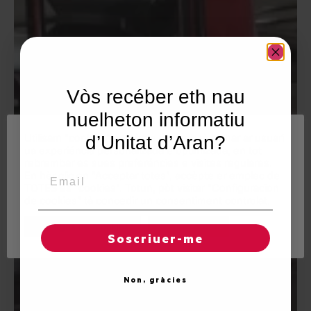
Vòs recéber eth nau
huelheton informatiu
Utilisam "cookies" en nòste lòc web tà balhar ar usuari
d’Unitat d’Aran?
ua experiéncia personalizada e optimizada, en tot
rebrembar es sues preferéncies e visites regulares.
Email
En hèr clic en "Acceptar totes", accèpte er emplec de
TOTES es "cookies". Totun, pòt visitar "Configuracion
de cookies" tà concedir un consentiment controlat.
Reglatges de "cookies"
Acceptar totes
Soscriuer-me
Non, gràcies