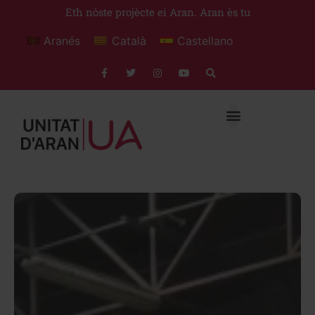
Eth nòste projècte ei Aran. Aran ès tu
Aranés
Català
Castellano