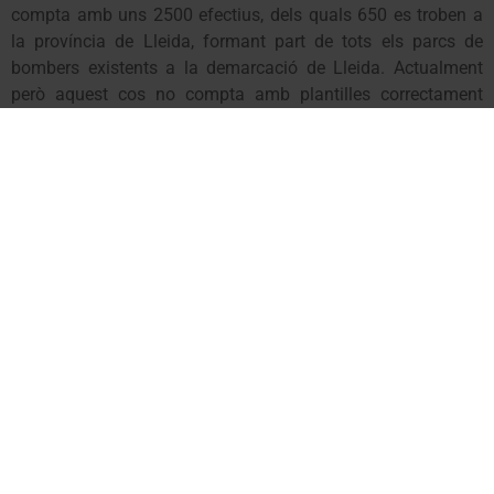
compta amb uns 2500 efectius, dels quals 650 es troben a
la província de Lleida, formant part de tots els parcs de
bombers existents a la demarcació de Lleida. Actualment
però aquest cos no compta amb plantilles correctament
dimensionades i la normativa que els afecta no contempla
suficientment àmbits com la cobertura de risc, la
remuneració econòmica per servei i la seva formació, entre
d’altres, fet que provoca una situació d’enorme fragilitat i
incertesa en aquest col·lectiu.
Per aquest motiu, Paco Boya, diputat provincial per Unitat
d’Aran a la Diputació de Lleida ha defensat una esmena
sobre els bombers voluntaris a la moció presentada pel
Partit Popular al Ple de la Diputació que, inicialment,
reclamava un increment de les places de bombers
professionals.
Boya ha posat de manifest la impossibilitat de donar servei
al món rural en matèria de protecció civil i extinció d’incedis