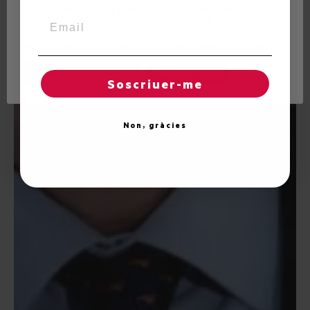
rebrembar es sues preferéncies e visites regulares.
Email
En hèr clic en "Acceptar totes", accèpte er emplec de
TOTES es "cookies". Totun, pòt visitar "Configuracion
de cookies" tà concedir un consentiment controlat.
Reglatges de "cookies"
Acceptar totes
Soscriuer-me
Non, gràcies