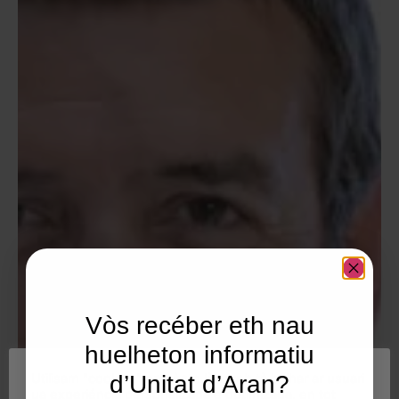
Vòs recéber eth nau
huelheton informatiu
Utilisam "cookies" en nòste lòc web tà balhar ar usuari
d’Unitat d’Aran?
ua experiéncia personalizada e optimizada, en tot