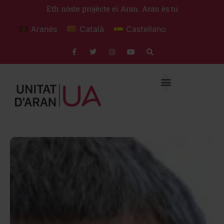
Eth nòste projècte ei Aran. Aran ès tu
Aranés
Català
Castellano