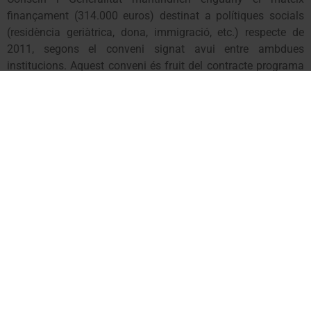
finançament (314.000 euros) destinat a polítiques socials
(residència geriàtrica, dona, immigració, etc.) respecte de
2011, segons el conveni signat avui entre ambdues
institucions. Aquest conveni és fruit del contracte programa
pactat a l’anterior legislatura pels governs del síndic Boya i
el president Montilla.
El senador aranès ha manifestat que “
mantenir les
polítiques socials no és un caprici, sinó una necessitat del
país, encara que aquestes necessitats han augmentat
l’últim any
”. Per Francés Boya, “
el finançament acordat avui
demostra que, si hi ha voluntat política i ganes de defensar
el país, Aran pot rebre un tractament més just i equitatiu en
la resta de competències que gestiona actualment el
Conselh Generau
”.
El conselhèr s’ha referit a les crítiques del síndic Barrera
contra l’Ajuntament de Les per no haver arribat a un acord fa
8 anys per construir una residència. “
Aquestes crítiques fora