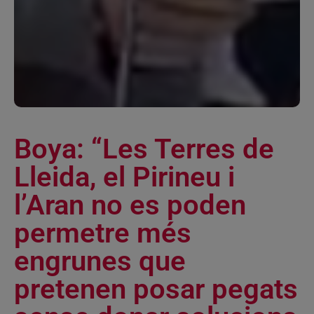
Boya: “Les Terres de
Lleida, el Pirineu i
l’Aran no es poden
permetre més
engrunes que
pretenen posar pegats