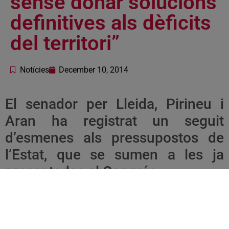
sense donar solucions
definitives als dèficits
del territori”
Notícies
December 10, 2014
El senador per Lleida, Pirineu i
Aran ha registrat un seguit
d’esmenes als pressupostos de
l’Estat, que se sumen a les ja
presentades al Congrés
El senador del PSC per Lleida, Pirineu i Aran, i secretari
general d’Unitat d’Aran,
Paco Boya
, ha afirmat avui que “
les
Terres de Lleida, el Pirineu i l’Aran no es poden permetre