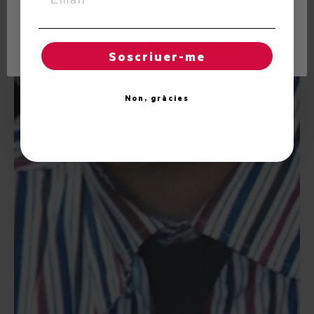
TOTES es "cookies". Totun, pòt visitar "Configuracion
de cookies" tà concedir un consentiment controlat.
Reglatges de "cookies"
Acceptar totes
Soscriuer-me
Non, gràcies