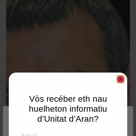
Vòs recéber eth nau
huelheton informatiu
Utilisam "cookies" en nòste lòc web tà balhar ar usuari
d’Unitat d’Aran?
ua experiéncia personalizada e optimizada, en tot
rebrembar es sues preferéncies e visites regulares.
Email
En hèr clic en "Acceptar totes", accèpte er emplec de