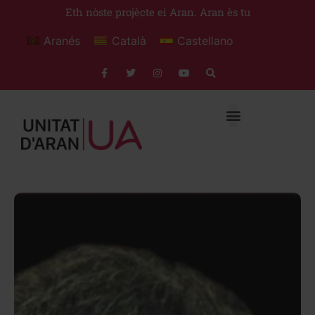
Eth nòste projècte ei Aran. Aran ès tu
Aranés
Català
Castellano