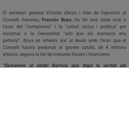
El secretari general d’Unitat d’Aran i líder de l’oposició al
Conselh Generau,
Francés Boya
, ha fet una crida avui a
favor del “compromís” i la “unitat cívica i política” per
reclamar a la Generalitat “allò que als aranesos ens
pertany”. Boya es refereix així al deute amb l’Aran que el
Conselh hauria perdonat al govern català, de 4 milions
d’euros, segons la llei de mesures fiscals i financeres.
“
Demanem al síndic Barrera que digui la veritat als
aranesos, defensi més els interessos d’Aran i se supediti
menys a CiU, ja que s’ha demostrat durant els últims
mesos que CDA ha oblidat el país i fa un seguidisme
inusitat dels seus interessos de partit a Barcelona
”, en
paraules del senador.
Boya ha fet balanç del nou govern convergent al Conselh i
ha lamentat que “
amb CDA, l’Aran ha fet passes enrere, en
aspectes clau com la desestacionalització turística, la