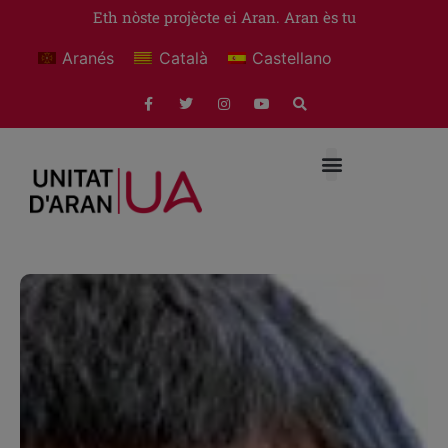
Eth nòste projècte ei Aran. Aran ès tu
Aranés
Català
Castellano